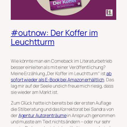
#outnow: Der Koffer im
Leuchtturm
Wie könnte man ein Comeback im Literaturbetrieb
besser einleiten als mit einer Veröffentlichung?
Meine Erzählung „Der Koffer im Leuchtturm“ ist
ab
sofort wieder als E-Book bei Amazon erhältlich
. Das
lag mir auf der Seele und ich freue mich riesig, dass
sie wieder am Markt ist.
Zum Glück hatte ich bereits bei der ersten Auflage
die Stilberatung und das Korrektorat bei Sandra von
der
Agentur Autorenträume
in Anspruch genommen
und musste am Text nichts ändern – oder nur sehr