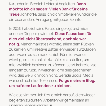
Kurs oder im Bereich Lektorat begleiten.
Dann
möchte ich dir sagen: Vielen Dank für deine
Treue.
Ich hoffe, dass ich dich motivieren und dir die
ein oder andere Anregung mitgeben konnte.
In 2025 habe ich eine Pause eingelegt und mich
anderen Dingen gewidmet.
Diese Pause kam für
dich vielleicht überraschend, doch sie war
nötig.
Manchmal ist es wichtig, allem dem Rücken
zu kehren, um kreative Batterien wieder aufzuladen,
auch wenn es schmerzlich ist. Für mich war es
wichtig, erst einmal alle Kanäle einzustellen, um
mich wirklich besinnen zu können. Jetzt kehre ich so
langsam zurück. In welcher Form dies geschehen
wird, das weiß ich noch nicht. Gerade Social Media
war doch sehr kräftezehrend.
Folge meinem Blog,
um auf dem Laufenden zu bleiben.
Wie auch immer: Ich freue mich darauf, dich wieder
begleiten zu dürfen. Arbeiten wir gemeinsam an
unseren Lebenswerken. ♥