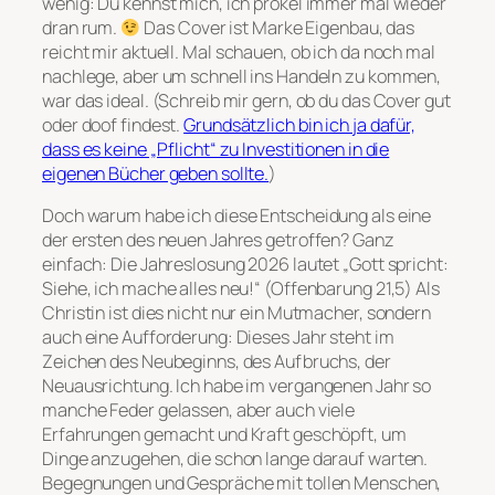
wenig: Du kennst mich, ich prökel immer mal wieder
dran rum.
Das Cover ist Marke Eigenbau, das
reicht mir aktuell. Mal schauen, ob ich da noch mal
nachlege, aber um schnell ins Handeln zu kommen,
war das ideal. (Schreib mir gern, ob du das Cover gut
oder doof findest.
Grundsätzlich bin ich ja dafür,
dass es keine „Pflicht“ zu Investitionen in die
eigenen Bücher geben sollte.
)
Doch warum habe ich diese Entscheidung als eine
der ersten des neuen Jahres getroffen? Ganz
einfach: Die Jahreslosung 2026 lautet „Gott spricht:
Siehe, ich mache alles neu!“ (Offenbarung 21,5) Als
Christin ist dies nicht nur ein Mutmacher, sondern
auch eine Aufforderung: Dieses Jahr steht im
Zeichen des Neubeginns, des Aufbruchs, der
Neuausrichtung. Ich habe im vergangenen Jahr so
manche Feder gelassen, aber auch viele
Erfahrungen gemacht und Kraft geschöpft, um
Dinge anzugehen, die schon lange darauf warten.
Begegnungen und Gespräche mit tollen Menschen,