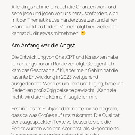
Allerdings nehme ich auch die Chancen wahr und
sehe jede und jeden von uns herausgefordert, sich
mit der Thematik auseinanderzusetzen und einen
Standpunkt zu finden. Meiner folgt hier, vielleicht
kannst du dir etwas mitnehmen.
Am Anfang war die Angst
Die Entwicklung von ChatGPT und Konsorten habe
ich anfangs nur am Rande verfolgt. Gelegentlich
kam das Gespräch auf KI, aber mein Gehirn hat die
rasante Entwicklung in 2023 weitgehend
ausgeblendet. Wenn es um Text und KI ging, habe ich
Bedenken großzügig beiseite gewischt. „Kann sie
nicht, wird sie nie können“, sagte ich mir.
Erst in diesem Frühjahr dämmerte mir so langsam,
dass da was Großes auf uns zukommt. Die Qualität
der ausgespuckten Texte verbesserte sich, die
Fehler wurden weniger. Aber erst, als KI-generierte
Videos gezeigt wurden, setzte bei mir der