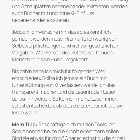
und Schallplatten nebeneinander existieren, werden
auch Bücher mit und ohne KI-Einfluss
nebeneinander existieren.
Jedoch: Ich wünsche mir, dass dies kenntlich
gemacht werden muss. Hier halte ich wenig von
Selbstverpflichtungen und viel von gesetzlichen
Vorgaben. Wo Mensch draufsteht, sollte auch
Mensch drin sein – und umgekehrt.
Bis dahin habe ich mich für folgenden Weg
entschieden: Sollte ich jemals ein Buch mit
Unterstützung von KI verfassen, werde ich dies
transparent machen und die Leserin, den Leser
darauf hinweisen. So können meine Leser:innen
selbst entscheiden, ob dies die Literatur ist, die sie
lesen wollen.
Mein Tipp:
Beschäftige dich mit den Tools, die
Schreibenden heute die Arbeit erleichtern sollen.
Sind sie etwas für dich? Oder erledigst du die Arbeit