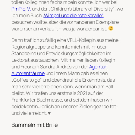
tollen Kolleginnen fachsimpeln konnte. Ich war bei
PmP e. V.
und der „Children’s Library of Diversity“, wo
ich mein Buch
„Wimpel und die rote Koralle“
besuchen wollte, aber die vorhandenen Exemplare
waren schon verkauft – was ja wunderbar ist.
Dann traf ich zufällig eine VFLL-Kollegin aus meine
Regionalgruppe und konnte mich mit ihr über
Standbeine und Entwicklungsmöglichkeiten im
Lektorat austauschen. Mit meiner lieben Kollegin
und Freundin Sandra Andrés von der
Agentur
Autorenträume
und ihrem Mann gab es einen
„Coffee to go“ und obendrauf die Erkenntnis, das
man sehr viel erreichen kann, wenn man am Ball
bleibt: Wir trafen uns erstmals 2021 auf der
Frankfurter Buchmesse, und seitdem haben wir
beide kontinuierlich an unseren Zielen gearbeitet
und viel erreicht. ♥
Bummeln mit Brille