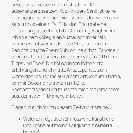
beschloss, mich einmal ernsthaft mit KI
auseinanderzusetzen. Kopf-in-den-Sand ist keine
Lösung und passt auch nicht zu mir. Und was macht
Kerstin in so einem Fall? Na klar: Erst mal eine
Fortbildung besuchen, hihi. Genauer gesagt nahm
ich an einem kollegialen Austausch innerhalb
meines Berufsverbands, des VFLL, teil, den die
Regionalgruppe Rhein/Ruhr online anbot. Es war ein
sehr erhellender Abend mit einem wilden Ritt durch
Tipps und Tools. Die Kolleg:innen teilten ihre
Erfahrungen und ich hatte Ansatzpunkte zum
Weiterdenken.
Ich las außerdem Artikel zum Thema,
sah mir Dokumentationen an, hörte
Podcastepisoden und tauschte mich mit jemandem
aus, der in der IT-Branche arbeitet.
Fragen, die ich mir zu diesem Zeitpunkt stellte:
Welchen negativen Einfluss wird künstliche
Intelligenz auf meine Tätigkeit als
Autorin
haben?