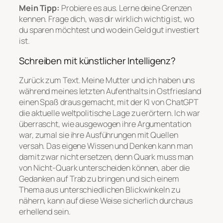
Mein Tipp:
Probiere es aus. Lerne deine Grenzen
kennen. Frage dich, was dir wirklich wichtig ist, wo
du sparen möchtest und wo dein Geld gut investiert
ist.
Schreiben mit künstlicher Intelligenz?
Zurück zum Text. Meine Mutter und ich haben uns
während meines letzten Aufenthalts in Ostfriesland
einen Spaß draus gemacht, mit der KI von ChatGPT
die aktuelle weltpolitische Lage zu erörtern. Ich war
überrascht, wie ausgewogen ihre Argumentation
war, zumal sie ihre Ausführungen mit Quellen
versah. Das eigene Wissen und Denken kann man
damit zwar nicht ersetzen, denn Quark muss man
von Nicht-Quark unterscheiden können, aber die
Gedanken auf Trab zu bringen und sich einem
Thema aus unterschiedlichen Blickwinkeln zu
nähern, kann auf diese Weise sicherlich durchaus
erhellend sein.