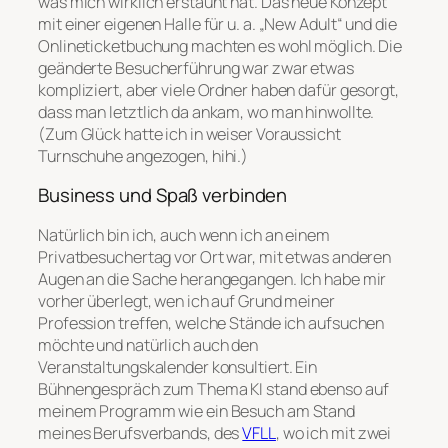
was mich wirklich erstaunt hat. Das neue Konzept
mit einer eigenen Halle für u. a. „New Adult“ und die
Onlineticketbuchung machten es wohl möglich. Die
geänderte Besucherführung war zwar etwas
kompliziert, aber viele Ordner haben dafür gesorgt,
dass man letztlich da ankam, wo man hinwollte.
(Zum Glück hatte ich in weiser Voraussicht
Turnschuhe angezogen, hihi.)
Business und Spaß verbinden
Natürlich bin ich, auch wenn ich an einem
Privatbesuchertag vor Ort war, mit etwas anderen
Augen an die Sache herangegangen. Ich habe mir
vorher überlegt, wen ich auf Grund meiner
Profession treffen, welche Stände ich aufsuchen
möchte und natürlich auch den
Veranstaltungskalender konsultiert. Ein
Bühnengespräch zum Thema KI stand ebenso auf
meinem Programm wie ein Besuch am Stand
meines Berufsverbands, des
VFLL
, wo ich mit zwei