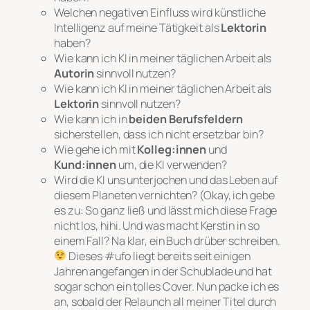
Welchen negativen Einfluss wird künstliche
Intelligenz auf meine Tätigkeit als
Lektorin
haben?
Wie kann ich KI in meiner täglichen Arbeit als
Autorin
sinnvoll nutzen?
Wie kann ich KI in meiner täglichen Arbeit als
Lektorin
sinnvoll nutzen?
Wie kann ich in
beiden Berufsfeldern
sicherstellen, dass ich nicht ersetzbar bin?
Wie gehe ich mit
Kolleg:innen
und
Kund:innen
um, die KI verwenden?
Wird die KI uns unterjochen und das Leben auf
diesem Planeten vernichten? (Okay, ich gebe
es zu: So ganz ließ und lässt mich diese Frage
nicht los, hihi. Und was macht Kerstin in so
einem Fall? Na klar, ein Buch drüber schreiben.
Dieses #ufo liegt bereits seit einigen
Jahren angefangen in der Schublade und hat
sogar schon ein tolles Cover. Nun packe ich es
an, sobald der Relaunch all meiner Titel durch