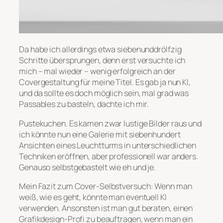
Da habe ich allerdings etwa siebenunddrölfzig
Schritte übersprungen, denn erst versuchte ich
mich – mal wieder – wenig erfolgreich an der
Covergestaltung für meine Titel. Es gab ja nun KI,
und da sollte es doch möglich sein, mal grad was
Passables zu basteln, dachte ich mir.
Pustekuchen. Es kamen zwar lustige Bilder raus und
ich könnte nun eine Galerie mit siebenhundert
Ansichten eines Leuchtturms in unterschiedlichen
Techniken eröffnen, aber professionell war anders.
Genauso selbstgebastelt wie eh und je.
Mein Fazit zum Cover-Selbstversuch: Wenn man
weiß, wie es geht, könnte man eventuell KI
verwenden. Ansonsten ist man gut beraten, einen
Grafikdesign-Profi zu beauftragen, wenn man ein