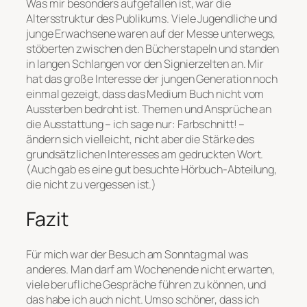
Was mir besonders aufgefallen ist, war die
Altersstruktur des Publikums. Viele Jugendliche und
junge Erwachsene waren auf der Messe unterwegs,
stöberten zwischen den Bücherstapeln und standen
in langen Schlangen vor den Signierzelten an. Mir
hat das große Interesse der jungen Generation noch
einmal gezeigt, dass das Medium Buch nicht vom
Aussterben bedroht ist. Themen und Ansprüche an
die Ausstattung – ich sage nur: Farbschnitt! –
ändern sich vielleicht, nicht aber die Stärke des
grundsätzlichen Interesses am gedruckten Wort.
(Auch gab es eine gut besuchte Hörbuch-Abteilung,
die nicht zu vergessen ist.)
Fazit
Für mich war der Besuch am Sonntag mal was
anderes. Man darf am Wochenende nicht erwarten,
viele berufliche Gespräche führen zu können, und
das habe ich auch nicht. Umso schöner, dass ich