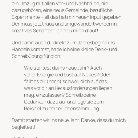
ein Umzug mit allen Vor- und Nachteilen, die
dazugehören, eine neue Gemeinde, berufliche
Experimente – all das hat mir neuen Input gegeben.
Der muss jetzt raus und umgewandelt werden in
kreatives Schaffen. Ich freu mich drauf!
Und damit auch du direkt zum Jahresbeginn ins
Handeln kommst, habe ich eine kleine Denk- und
Schreibübung für dich:
Wie startest du ins neue Jahr? Auch
voller Energie und Lust auf Neues? Oder
fällt es dir (noch) schwer, dich auf das,
was vor dir an Herausforderungen liegen
mag, einzulassen? Schreib deine
Gedanken dazu auf und lege sie zum
Beispiel zu deiner Ideensammlung.
Damit starten wir ins neue Jahr. Danke, dass du mich
begleitest!