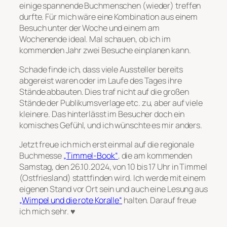
einige spannende Buchmenschen (wieder) treffen
durfte. Für mich wäre eine Kombination aus einem
Besuch unter der Woche und einem am
Wochenende ideal. Mal schauen, ob ich im
kommenden Jahr zwei Besuche einplanen kann.
Schade finde ich, dass viele Aussteller bereits
abgereist waren oder im Laufe des Tages ihre
Stände abbauten. Dies traf nicht auf die großen
Stände der Publikumsverlage etc. zu, aber auf viele
kleinere. Das hinterlässt im Besucher doch ein
komisches Gefühl, und ich wünschte es mir anders.
Jetzt freue ich mich erst einmal auf die regionale
Buchmesse
„Timmel-Book“
, die am kommenden
Samstag, den 26.10.2024, von 10 bis 17 Uhr in Timmel
(Ostfriesland) stattfinden wird. Ich werde mit einem
eigenen Stand vor Ort sein und auch eine Lesung aus
„Wimpel und die rote Koralle“
halten. Darauf freue
ich mich sehr. ♥