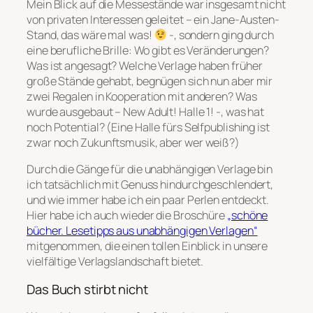
Mein Blick auf die Messestände war insgesamt nicht
von privaten Interessen geleitet – ein Jane-Austen-
Stand, das wäre mal was!
-, sondern ging durch
eine berufliche Brille: Wo gibt es Veränderungen?
Was ist angesagt? Welche Verlage haben früher
große Stände gehabt, begnügen sich nun aber mir
zwei Regalen in Kooperation mit anderen? Was
wurde ausgebaut – New Adult! Halle 1! -, was hat
noch Potential? (Eine Halle fürs Selfpublishing ist
zwar noch Zukunftsmusik, aber wer weiß?)
Durch die Gänge für die unabhängigen Verlage bin
ich tatsächlich mit Genuss hindurchgeschlendert,
und wie immer habe ich ein paar Perlen entdeckt.
Hier habe ich auch wieder die Broschüre
„schöne
bücher. Lesetipps aus unabhängigen Verlagen“
mitgenommen, die einen tollen Einblick in unsere
vielfältige Verlagslandschaft bietet.
Das Buch stirbt nicht