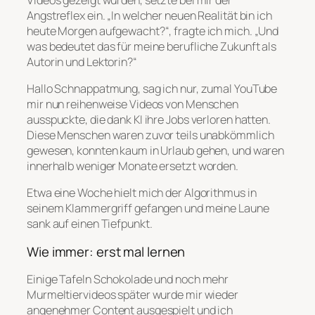
Angstreflex ein. „In welcher neuen Realität bin ich
heute Morgen aufgewacht?“, fragte ich mich. „Und
was bedeutet das für meine berufliche Zukunft als
Autorin und Lektorin?“
Hallo Schnappatmung, sag ich nur, zumal YouTube
mir nun reihenweise Videos von Menschen
ausspuckte, die dank KI ihre Jobs verloren hatten.
Diese Menschen waren zuvor teils unabkömmlich
gewesen, konnten kaum in Urlaub gehen, und waren
innerhalb weniger Monate ersetzt worden.
Etwa eine Woche hielt mich der Algorithmus in
seinem Klammergriff gefangen und meine Laune
sank auf einen Tiefpunkt.
Wie immer: erst mal lernen
Einige Tafeln Schokolade und noch mehr
Murmeltiervideos später wurde mir wieder
angenehmer Content ausgespielt und ich