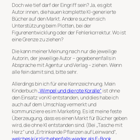
Doch wie tief darf der Eingriff sein? Ja, es gibt
Autor:innen, die hauen komplette KI-generierte
Bücher auf den Markt. Andere suchen sich
Unterstützung beim Plotten, bei der
Figurenentwicklung oder der Fehlerkorrektur. Wo ist
eine Grenze zu ziehen?
Die kann meiner Meinung nach nur die jeweilige
Autorin, der jeweilige Autor – gegebenenfalls in
Absprache mit Agentur und Verlag – ziehen. Wenn
alle fein damit sind, bitte sehr.
Allerdings bin ich für eine Kennzeichnung. Mein
Kinderbuch
„Wimpel und die rote Koralle“
ist ohne
den Einsatz von KI entstanden, und dies habe ich
auch auf dem Umschlag vermerkt und
kommuniziere es im Marketing. Es ist meine feste
Überzeugung, dass es einen Markt für Bücher geben
wird, die ohne KI entstanden sind. (Bei „Tasche mit
Herz“ und „Ertrinkende Pflanzen auf Leinwand“,
welches kürzlich ebenfalls wieder als E-Book