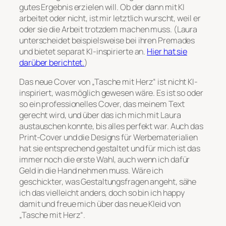
gutes Ergebnis erzielen will. Ob der dann mit KI
arbeitet oder nicht, ist mir letztlich wurscht, weil er
oder sie die Arbeit trotzdem machen muss. (Laura
unterscheidet beispielsweise bei ihren Premades
und bietet separat KI-inspirierte an.
Hier hat sie
darüber berichtet.
)
Das neue Cover von „Tasche mit Herz“ ist nicht KI-
inspiriert, was möglich gewesen wäre. Es ist so oder
so ein professionelles Cover, das meinem Text
gerecht wird, und über das ich mich mit Laura
austauschen konnte, bis alles perfekt war. Auch das
Print-Cover und die Designs für Werbematerialien
hat sie entsprechend gestaltet und für mich ist das
immer noch die erste Wahl, auch wenn ich dafür
Geld in die Hand nehmen muss. Wäre ich
geschickter, was Gestaltungsfragen angeht, sähe
ich das vielleicht anders, doch so bin ich happy
damit und freue mich über das neue Kleid von
„Tasche mit Herz“.