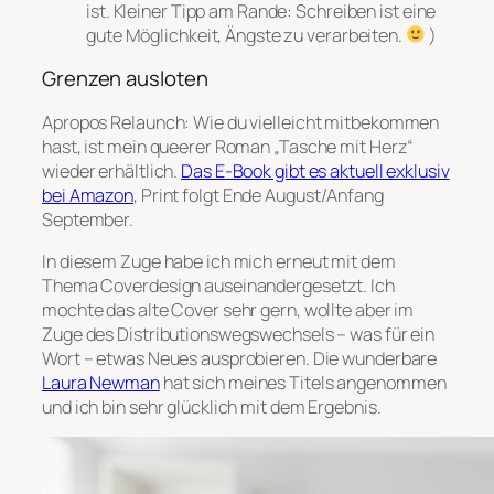
ist. Kleiner Tipp am Rande: Schreiben ist eine
gute Möglichkeit, Ängste zu verarbeiten.
)
Grenzen ausloten
Apropos Relaunch: Wie du vielleicht mitbekommen
hast, ist mein queerer Roman „Tasche mit Herz“
wieder erhältlich.
Das E-Book gibt es aktuell exklusiv
bei Amazon
, Print folgt Ende August/Anfang
September.
In diesem Zuge habe ich mich erneut mit dem
Thema Coverdesign auseinandergesetzt. Ich
mochte das alte Cover sehr gern, wollte aber im
Zuge des Distributionswegswechsels – was für ein
Wort – etwas Neues ausprobieren. Die wunderbare
Laura Newman
hat sich meines Titels angenommen
und ich bin sehr glücklich mit dem Ergebnis.