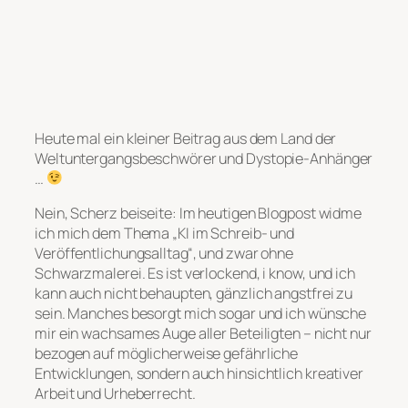
Heute mal ein kleiner Beitrag aus dem Land der
Weltuntergangsbeschwörer und Dystopie-Anhänger
…
Nein, Scherz beiseite: Im heutigen Blogpost widme
ich mich dem Thema „KI im Schreib- und
Veröffentlichungsalltag“, und zwar ohne
Schwarzmalerei. Es ist verlockend, i know, und ich
kann auch nicht behaupten, gänzlich angstfrei zu
sein. Manches besorgt mich sogar und ich wünsche
mir ein wachsames Auge aller Beteiligten – nicht nur
bezogen auf möglicherweise gefährliche
Entwicklungen, sondern auch hinsichtlich kreativer
Arbeit und Urheberrecht.