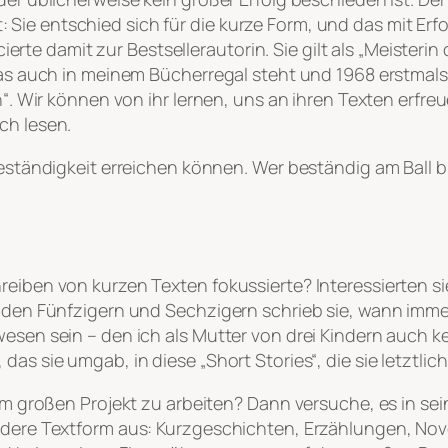
ie entschied sich für die kurze Form, und das mit Erfo
e damit zur Bestsellerautorin. Sie gilt als „Meisterin 
, das auch in meinem Bücherregal steht und 1968 erstma
n“. Wir können von ihr lernen, uns an ihren Texten erfreu
sch lesen.
eständigkeit erreichen können. Wer beständig am Ball ble
reiben von kurzen Texten fokussierte? Interessierten s
n den Fünfzigern und Sechzigern schrieb sie, wann imme
wesen sein – den ich als Mutter von drei Kindern auch 
das sie umgab, in diese „Short Stories“, die sie letztl
nem großen Projekt zu arbeiten? Dann versuche, es in se
andere Textform aus: Kurzgeschichten, Erzählungen, Nov