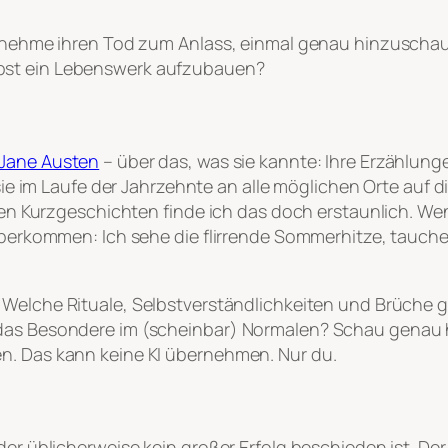
ch nehme ihren Tod zum Anlass, einmal genau hinzuscha
bst ein Lebenswerk aufzubauen?
Jane Austen
– über das, was sie kannte: Ihre Erzählu
e sie im Laufe der Jahrzehnte an alle möglichen Orte auf
hten Kurzgeschichten finde ich das doch erstaunlich. Wen
 überkommen: Ich sehe die flirrende Sommerhitze, tauche
 Welche Rituale, Selbstverständlichkeiten und Brüche 
das Besondere im (scheinbar) Normalen? Schau genau hi
n. Das kann keine KI übernehmen. Nur du.
er üblicherweise kein großer Erfolg beschieden ist. Der 