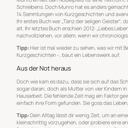
Schreibens. Doch Munro hat es anders gemacht: S
14 Sammlungen von Kurzgeschichten und avanciert
Ihr erstes Buch war „Tanz der seligen Geister“
alt. Ihr letztes Buch erschien 2012: „Liebes Lebe
nachvollziehen, vor allem, wenn wir chronologi
Tipp:
Hier ist mal wieder zu sehen, was wir mit B
Kurzgeschichten -, baut ein Lebenswerk auf.
Aus der Not heraus
Doch wie kam es dazu, dass sie sich auf das Sch
sogar daran, doch als Mutter von vier Kindern i
Hausarbeit. Die fehlende Zeit mag ein Faktor ge
einfach ihre Form gefunden. Sie goss das Leben, 
Tipp:
Dein Alltag lässt dir wenig Zeit, um an ei
kleinschrittig vorzugehen, oder probiere eine 