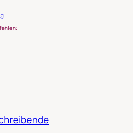
ag
fehlen:
Schreibende