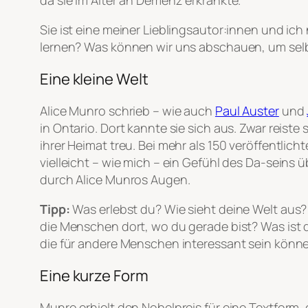
Sie ist eine meiner Lieblingsautor:innen und i
lernen? Was können wir uns abschauen, um sel
Eine kleine Welt
Alice Munro schrieb – wie auch
Paul Auster
und
in Ontario. Dort kannte sie sich aus. Zwar reist
ihrer Heimat treu. Bei mehr als 150 veröffentlic
vielleicht – wie mich – ein Gefühl des Da-seins
durch Alice Munros Augen.
Tipp:
Was erlebst
du
? Wie sieht
deine
Welt aus?
die Menschen dort, wo du gerade bist? Was ist 
die für andere Menschen interessant sein könne
Eine kurze Form
Munro erhielt den Nobelpreis für eine Textform, d