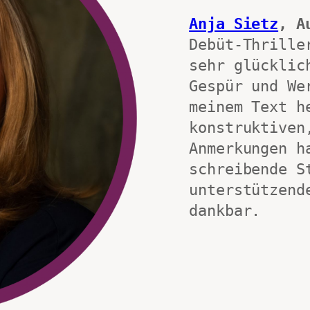
Anja Sietz
, A
Debüt-Thrille
sehr glücklic
Gespür und We
meinem Text he
konstruktiven,
Anmerkungen h
schreibende S
unterstützend
dankbar.