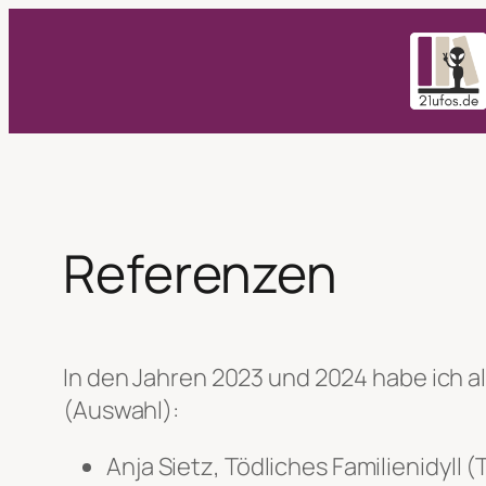
Zum
Inhalt
springen
Referenzen
In den Jahren 2023 und 2024 habe ich al
(Auswahl):
Anja Sietz, Tödliches Familienidyll (T