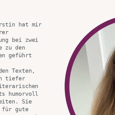
rstin hat mir 
er 
ng bei zwei 
 zu den 
n geführt 
en Texten, 
 tiefer 
terarischen 
s humorvoll 
iten. Sie 
für gute 