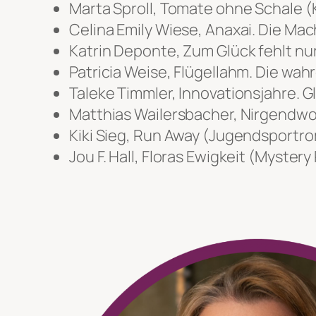
Marta Sproll, Tomate ohne Schale (
Celina Emily Wiese, Anaxai. Die Ma
Katrin Deponte, Zum Glück fehlt nu
Patricia Weise, Flügellahm. Die wah
Taleke Timmler, Innovationsjahre. 
Matthias Wailersbacher, Nirgendw
Kiki Sieg, Run Away (Jugendsportr
Jou F. Hall, Floras Ewigkeit (Myste