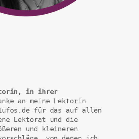
torin, in ihrer 
anke an meine Lektorin 
1ufos.de für das auf allen 
ene Lektorat und die 
ößeren und kleineren 
vorschläge, von denen ich 