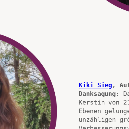
Kiki Sieg
, Au
Danksagung:
 D
Kerstin von 2
Ebenen gelung
unzähligen gr
Verbesserungs