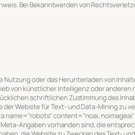
nweis. Bei Bekanntwerden von Rechtsverletzu
ie Nutzung oder das Herunterladen von Inhalte
rieb von künstlicher Intelligenz oder andere
rücklichen schriftlichen Zustimmung des Inha
lte der Website für Text- und Data-Mining z
a name=“robots“ content=“noai, noimageai“>“
e Meta-Angaben vorhanden sind, die entspre
 haben, die Website zu Zwecken des Text- und