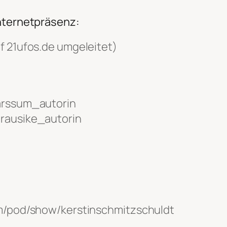
Internetpräsenz:
f 21ufos.de umgeleitet)
jarssum_autorin
brausike_autorin
com/pod/show/kerstinschmitzschuldt