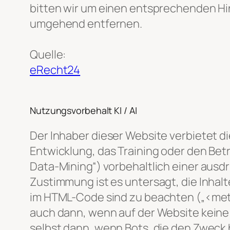
bitten wir um einen entsprechenden Hi
umgehend entfernen.
Quelle:
eRecht24
Nutzungsvorbehalt KI / AI
Der Inhaber dieser Website verbietet d
Entwicklung, das Training oder den Bet
Data-Mining“) vorbehaltlich einer ausd
Zustimmung ist es untersagt, die Inha
im HTML-Code sind zu beachten („<met
auch dann, wenn auf der Website kein
selbst dann, wenn Bots, die den Zweck