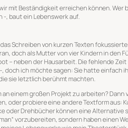
wir mit Beständigkeit erreichen können. Wer b
n -, baut ein Lebenswerk auf.
f das Schreiben von kurzen Texten fokussierte
ran, doch als Mutter von vier Kindern in den F
ot – neben der Hausarbeit. Die fehlende Zeit
-, doch ich möchte sagen: Sie hatte einfach 
 die sie letztlich berühmt machten.
um an einem großen Projekt zu arbeiten? Dann v
en, oder probiere eine andere Textform aus: 
e oder Drehbücher können eine Alternative se
an“ vorzubereiten, sondern haben einen Wert
il meines Lebenswerks wie mein Theaterstück 