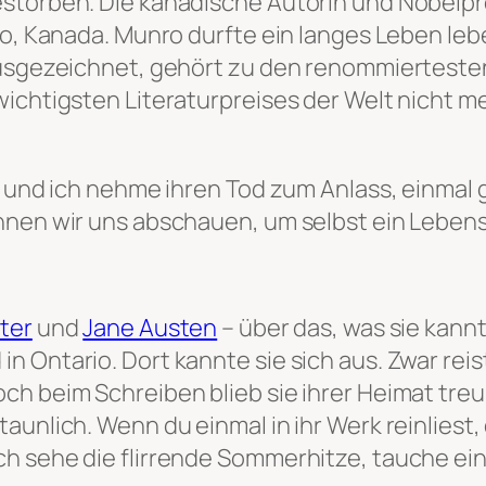
storben. Die kanadische Autorin und Nobelpre
o, Kanada. Munro durfte ein langes Leben leben
 ausgezeichnet, gehört zu den renommierteste
ichtigsten Literaturpreises der Welt nicht meh
en und ich nehme ihren Tod zum Anlass, einma
önnen wir uns abschauen, um selbst ein Lebe
ter
und
Jane Austen
– über das, was sie kann
 Ontario. Dort kannte sie sich aus. Zwar reist
h beim Schreiben blieb sie ihrer Heimat treu.
unlich. Wenn du einmal in ihr Werk reinliest, 
h sehe die flirrende Sommerhitze, tauche ein 