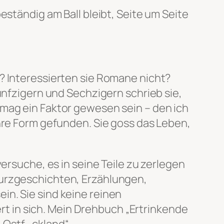
eständig am Ball bleibt, Seite um Seite
? Interessierten sie Romane nicht?
ünfzigern und Sechzigern schrieb sie,
 mag ein Faktor gewesen sein – den ich
ihre Form gefunden. Sie goss das Leben,
ersuche, es in seine Teile zu zerlegen
Kurzgeschichten, Erzählungen,
in. Sie sind keine reinen
 in sich. Mein Drehbuch „Ertrinkende
„Ostf_ckland“.