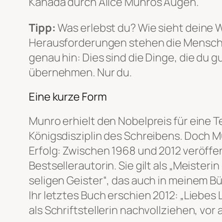
Kanada durch Alice Munros Augen.
Tipp:
Was erlebst
du
? Wie sieht
deine
W
Herausforderungen stehen die Menschen
genau hin: Dies sind die Dinge, die du 
übernehmen. Nur du.
Eine kurze Form
Munro erhielt den Nobelpreis für eine Te
Königsdisziplin des Schreibens. Doch M
Erfolg: Zwischen 1968 und 2012 veröffe
Bestsellerautorin. Sie gilt als „Meister
seligen Geister“, das auch in meinem B
Ihr letztes Buch erschien 2012: „Liebes
als Schriftstellerin nachvollziehen, vor