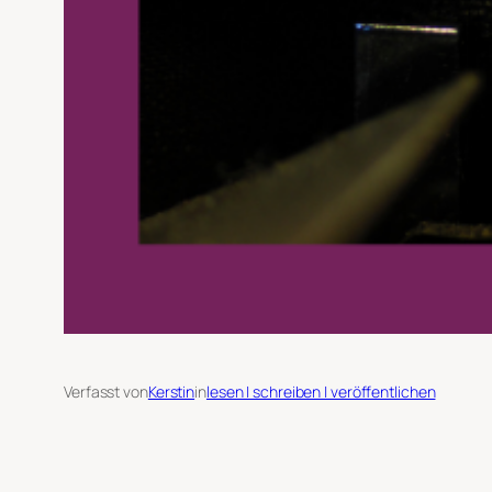
Verfasst von
Kerstin
in
lesen | schreiben | veröffentlichen