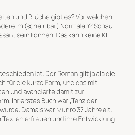
eiten und Brüche gibt es? Vor welchen
ndere im (scheinbar) Normalen? Schau
ssant sein können. Das kann keine KI
eschieden ist. Der Roman gilt ja als die
h für die kurze Form, und das mit
ten und avancierte damit zur
orm. Ihr erstes Buch war „Tanz der
wurde. Damals war Munro 37 Jahre alt.
en Texten erfreuen und ihre Entwicklung