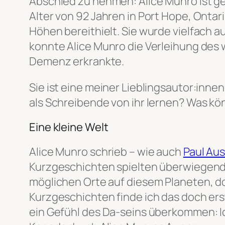
Abschied zu nehmen: Alice Munro ist ge
Alter von 92 Jahren in Port Hope, Ontari
Höhen bereithielt. Sie wurde vielfach
konnte Alice Munro die Verleihung des w
Demenz erkrankte.
Sie ist eine meiner Lieblingsautor:inn
als Schreibende von ihr lernen? Was k
Eine kleine Welt
Alice Munro schrieb – wie auch
Paul Aus
Kurzgeschichten spielten überwiegend in
möglichen Orte auf diesem Planeten, doc
Kurzgeschichten finde ich das doch ersta
ein Gefühl des Da-seins überkommen: Ic