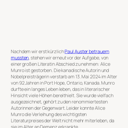
Nachdem wir erst kürzlich
Paul Auster betrauern
mussten
, stehen wir erneut vor der Aufgabe, von
einer großen Literatin Abschied zu nehmen: Alice
Munro ist gestorben. Die kanadische Autorin und
Nobelpreisträgerin verstarb am 13. Mai 2024 im Alter
von 92 Jahren in Port Hope, Ontario, Kanada. Munro
durfte ein langes Leben leben, das in literarischer
Hinsicht viele Höhen bereithielt. Sie wurde vielfach
ausgezeichnet, gehört zu den renommiertesten
Autorinnen der Gegenwart. Leider konnte Alice
Munro die Verleihung des wichtigsten
Literaturpreises der Welt nicht mehr miterleben, da
sie im Alter an Demenz erkrankte.