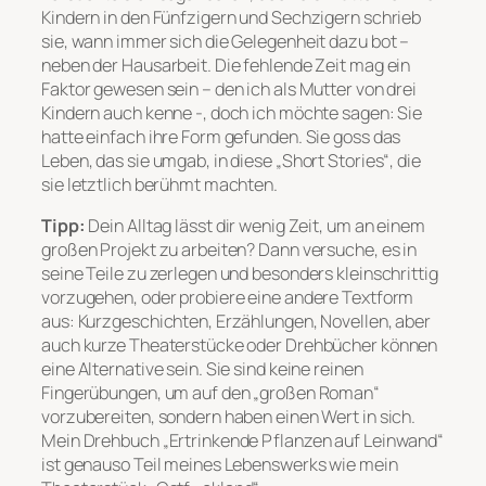
Kindern in den Fünfzigern und Sechzigern schrieb
sie, wann immer sich die Gelegenheit dazu bot –
neben der Hausarbeit. Die fehlende Zeit mag ein
Faktor gewesen sein – den ich als Mutter von drei
Kindern auch kenne -, doch ich möchte sagen: Sie
hatte einfach ihre Form gefunden. Sie goss das
Leben, das sie umgab, in diese „Short Stories“, die
sie letztlich berühmt machten.
Tipp:
Dein Alltag lässt dir wenig Zeit, um an einem
großen Projekt zu arbeiten? Dann versuche, es in
seine Teile zu zerlegen und besonders kleinschrittig
vorzugehen, oder probiere eine andere Textform
aus: Kurzgeschichten, Erzählungen, Novellen, aber
auch kurze Theaterstücke oder Drehbücher können
eine Alternative sein. Sie sind keine reinen
Fingerübungen, um auf den „großen Roman“
vorzubereiten, sondern haben einen Wert in sich.
Mein Drehbuch „Ertrinkende Pflanzen auf Leinwand“
ist genauso Teil meines Lebenswerks wie mein