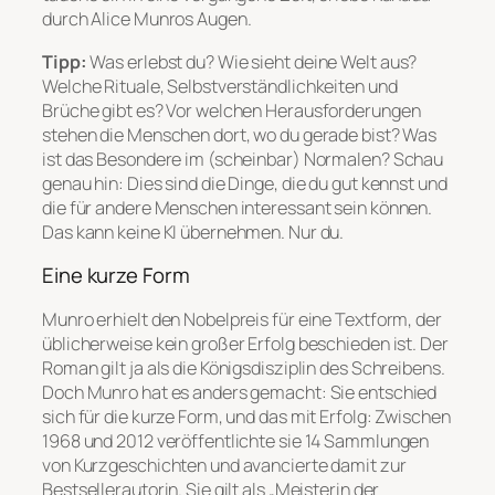
durch Alice Munros Augen.
Tipp:
Was erlebst
du
? Wie sieht
deine
Welt aus?
Welche Rituale, Selbstverständlichkeiten und
Brüche gibt es? Vor welchen Herausforderungen
stehen die Menschen dort, wo du gerade bist? Was
ist das Besondere im (scheinbar) Normalen? Schau
genau hin: Dies sind die Dinge, die du gut kennst und
die für andere Menschen interessant sein können.
Das kann keine KI übernehmen. Nur du.
Eine kurze Form
Munro erhielt den Nobelpreis für eine Textform, der
üblicherweise kein großer Erfolg beschieden ist. Der
Roman gilt ja als die Königsdisziplin des Schreibens.
Doch Munro hat es anders gemacht: Sie entschied
sich für die kurze Form, und das mit Erfolg: Zwischen
1968 und 2012 veröffentlichte sie 14 Sammlungen
von Kurzgeschichten und avancierte damit zur
Bestsellerautorin. Sie gilt als „Meisterin der