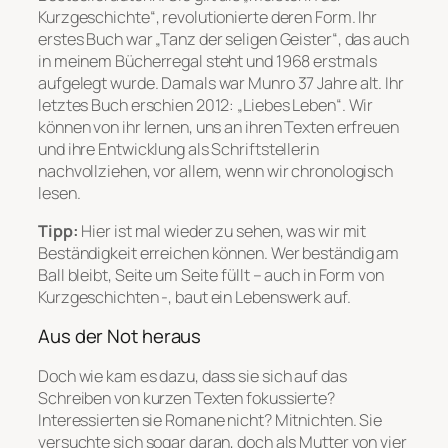
Kurzgeschichte“, revolutionierte deren Form. Ihr
erstes Buch war „Tanz der seligen Geister“, das auch
in meinem Bücherregal steht und 1968 erstmals
aufgelegt wurde. Damals war Munro 37 Jahre alt. Ihr
letztes Buch erschien 2012: „Liebes Leben“. Wir
können von ihr lernen, uns an ihren Texten erfreuen
und ihre Entwicklung als Schriftstellerin
nachvollziehen, vor allem, wenn wir chronologisch
lesen.
Tipp:
Hier ist mal wieder zu sehen, was wir mit
Beständigkeit erreichen können. Wer beständig am
Ball bleibt, Seite um Seite füllt – auch in Form von
Kurzgeschichten -, baut ein Lebenswerk auf.
Aus der Not heraus
Doch wie kam es dazu, dass sie sich auf das
Schreiben von kurzen Texten fokussierte?
Interessierten sie Romane nicht? Mitnichten. Sie
versuchte sich sogar daran, doch als Mutter von vier