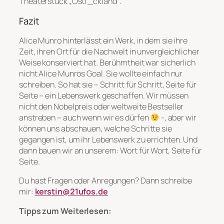
Theaterstück „Ostf_ckland“.
Fazit
Alice Munro hinterlässt ein Werk, in dem sie ihre
Zeit, ihren Ort für die Nachwelt in unvergleichlicher
Weise konserviert hat. Berühmtheit war sicherlich
nicht Alice Munros Goal. Sie wollte einfach nur
schreiben. So hat sie – Schritt für Schritt, Seite für
Seite – ein Lebenswerk geschaffen. Wir müssen
nicht den Nobelpreis oder weltweite Bestseller
anstreben – auch wenn wir es dürfen
-, aber wir
können uns abschauen, welche Schritte sie
gegangen ist, um ihr Lebenswerk zu errichten. Und
dann bauen wir an unserem: Wort für Wort, Seite für
Seite.
Du hast Fragen oder Anregungen? Dann schreibe
mir:
kerstin@21ufos.de
Tipps zum Weiterlesen: