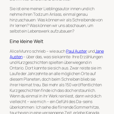
Sie ist eine meiner Lieblingsautor:innen und ich
nehme ihren Tod zum Anlass, einmal genau
hinzuschauen: Was können wir als Schreibende von
ihr lernen? Was können wir uns abschauen, um
selbst ein Lebenswerk aufzubauen?
Eine kleine Welt
Alice Munro schrieb – wie auch
Paul Auster
und
Jane
Austen
– über das, was sie kannte: Ihre Erzählungen
und Kurzgeschichten spielten überwiegend in
Ontario. Dort kannte sie sich aus. Zwar reiste sie im
Laufe der Jahrzehnte an alle möglichen Orte auf
diesem Planeten, doch beim Schreiben blieb sie
ihrer Heimat treu. Bei mehr als 150 veröffentlichten
Kurzgeschichten finde ich das doch erstaunlich.
Wenn du einmal in ihr Werk reinliest, dann wird dich
vielleicht – wie mich – ein Gefühl des Da-seins
überkommen: Ich sehe die flirrende Sommerhitze,
tauche ein in eine vergangene Zeit, erlebe Kanada