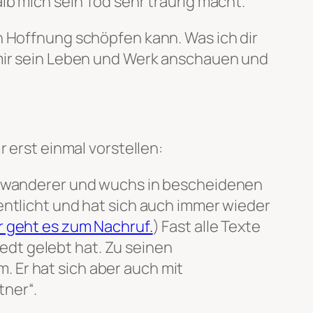
lb mich sein Tod sehr traurig macht.
h Hoffnung schöpfen kann. Was ich dir
 mir sein Leben und Werk anschauen und
 erst einmal vorstellen:
Einwanderer und wuchs in bescheidenen
entlicht und hat sich auch immer wieder
r geht es zum Nachruf.
) Fast alle Texte
vedt gelebt hat. Zu seinen
 Er hat sich aber auch mit
tner“.