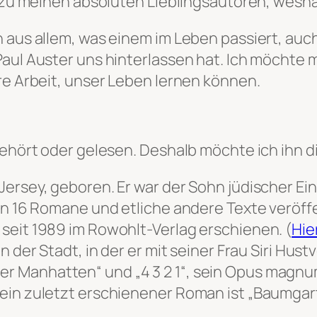
t zu meinen absoluten Lieblingsautoren, wesha
h aus allem, was einem im Leben passiert, auc
Paul Auster uns hinterlassen hat. Ich möchte
re Arbeit, unser Leben lernen können.
ehört oder gelesen. Deshalb möchte ich ihn dir
 Jersey, geboren. Er war der Sohn jüdischer 
ben 16 Romane und etliche andere Texte veröff
seit 1989 im Rowohlt-Verlag erschienen. (
Hie
n der Stadt, in der er mit seiner Frau Siri Hust
 Manhatten“ und „4 3 2 1“, sein Opus magnum.
ein zuletzt erschienener Roman ist „Baumgar