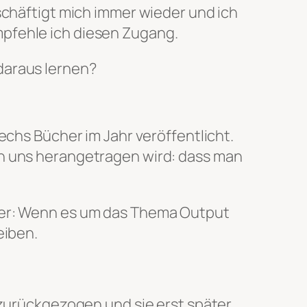
schäftigt mich immer wieder und ich
mpfehle ich diesen Zugang.
daraus lernen?
echs Bücher im Jahr veröffentlicht.
an uns herangetragen wird: dass man
Aber: Wenn es um das Thema Output
eiben.
 zurückgezogen und sie erst später,