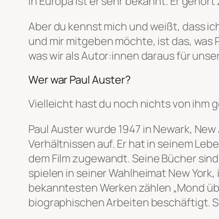
in Europa ist er sehr bekannt. Er gehör
Aber du kennst mich und weißt, dass ic
und mir mitgeben möchte, ist das, was 
was wir als Autor:innen daraus für unse
Wer war Paul Auster?
Vielleicht hast du noch nichts von ihm g
Paul Auster wurde 1947 in Newark, New
Verhältnissen auf. Er hat in seinem Le
dem Film zugewandt. Seine Bücher sind 
spielen in seiner Wahlheimat New York, i
bekanntesten Werken zählen „Mond über
biographischen Arbeiten beschäftigt. S