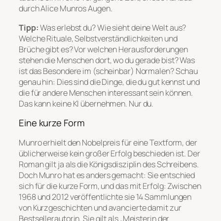
durch Alice Munros Augen.
Tipp:
Was erlebst
du
? Wie sieht
deine
Welt aus?
Welche Rituale, Selbstverständlichkeiten und
Brüche gibt es? Vor welchen Herausforderungen
stehen die Menschen dort, wo du gerade bist? Was
ist das Besondere im (scheinbar) Normalen? Schau
genau hin: Dies sind die Dinge, die du gut kennst und
die für andere Menschen interessant sein können.
Das kann keine KI übernehmen. Nur du.
Eine kurze Form
Munro erhielt den Nobelpreis für eine Textform, der
üblicherweise kein großer Erfolg beschieden ist. Der
Roman gilt ja als die Königsdisziplin des Schreibens.
Doch Munro hat es anders gemacht: Sie entschied
sich für die kurze Form, und das mit Erfolg: Zwischen
1968 und 2012 veröffentlichte sie 14 Sammlungen
von Kurzgeschichten und avancierte damit zur
Bestsellerautorin. Sie gilt als „Meisterin der