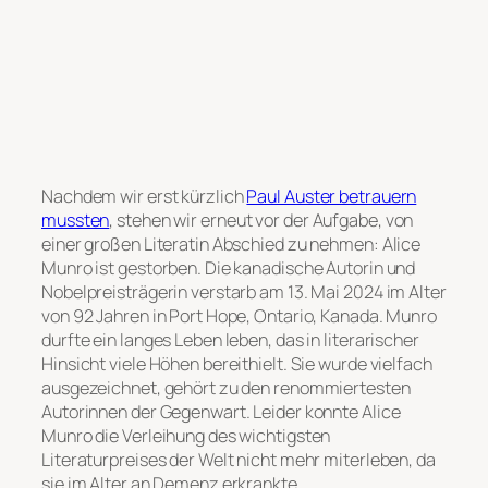
Nachdem wir erst kürzlich
Paul Auster betrauern
mussten
, stehen wir erneut vor der Aufgabe, von
einer großen Literatin Abschied zu nehmen: Alice
Munro ist gestorben. Die kanadische Autorin und
Nobelpreisträgerin verstarb am 13. Mai 2024 im Alter
von 92 Jahren in Port Hope, Ontario, Kanada. Munro
durfte ein langes Leben leben, das in literarischer
Hinsicht viele Höhen bereithielt. Sie wurde vielfach
ausgezeichnet, gehört zu den renommiertesten
Autorinnen der Gegenwart. Leider konnte Alice
Munro die Verleihung des wichtigsten
Literaturpreises der Welt nicht mehr miterleben, da
sie im Alter an Demenz erkrankte.