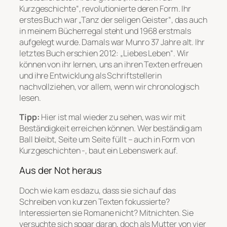
Kurzgeschichte“, revolutionierte deren Form. Ihr
erstes Buch war „Tanz der seligen Geister“, das auch
in meinem Bücherregal steht und 1968 erstmals
aufgelegt wurde. Damals war Munro 37 Jahre alt. Ihr
letztes Buch erschien 2012: „Liebes Leben“. Wir
können von ihr lernen, uns an ihren Texten erfreuen
und ihre Entwicklung als Schriftstellerin
nachvollziehen, vor allem, wenn wir chronologisch
lesen.
Tipp:
Hier ist mal wieder zu sehen, was wir mit
Beständigkeit erreichen können. Wer beständig am
Ball bleibt, Seite um Seite füllt – auch in Form von
Kurzgeschichten -, baut ein Lebenswerk auf.
Aus der Not heraus
Doch wie kam es dazu, dass sie sich auf das
Schreiben von kurzen Texten fokussierte?
Interessierten sie Romane nicht? Mitnichten. Sie
versuchte sich sogar daran, doch als Mutter von vier