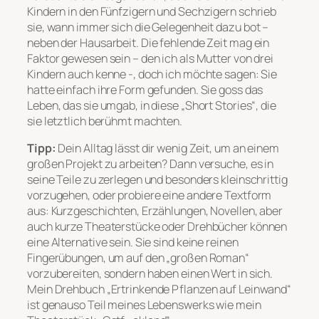
Kindern in den Fünfzigern und Sechzigern schrieb
sie, wann immer sich die Gelegenheit dazu bot –
neben der Hausarbeit. Die fehlende Zeit mag ein
Faktor gewesen sein – den ich als Mutter von drei
Kindern auch kenne -, doch ich möchte sagen: Sie
hatte einfach ihre Form gefunden. Sie goss das
Leben, das sie umgab, in diese „Short Stories“, die
sie letztlich berühmt machten.
Tipp:
Dein Alltag lässt dir wenig Zeit, um an einem
großen Projekt zu arbeiten? Dann versuche, es in
seine Teile zu zerlegen und besonders kleinschrittig
vorzugehen, oder probiere eine andere Textform
aus: Kurzgeschichten, Erzählungen, Novellen, aber
auch kurze Theaterstücke oder Drehbücher können
eine Alternative sein. Sie sind keine reinen
Fingerübungen, um auf den „großen Roman“
vorzubereiten, sondern haben einen Wert in sich.
Mein Drehbuch „Ertrinkende Pflanzen auf Leinwand“
ist genauso Teil meines Lebenswerks wie mein