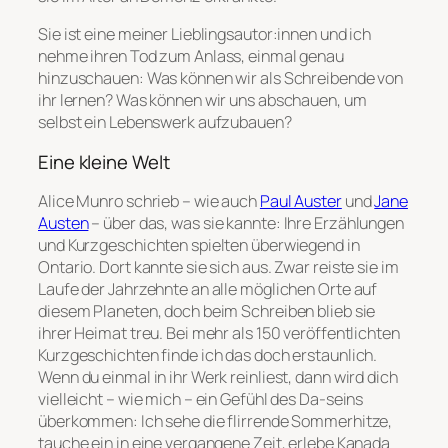
Sie ist eine meiner Lieblingsautor:innen und ich
nehme ihren Tod zum Anlass, einmal genau
hinzuschauen: Was können wir als Schreibende von
ihr lernen? Was können wir uns abschauen, um
selbst ein Lebenswerk aufzubauen?
Eine kleine Welt
Alice Munro schrieb – wie auch
Paul Auster
und
Jane
Austen
– über das, was sie kannte: Ihre Erzählungen
und Kurzgeschichten spielten überwiegend in
Ontario. Dort kannte sie sich aus. Zwar reiste sie im
Laufe der Jahrzehnte an alle möglichen Orte auf
diesem Planeten, doch beim Schreiben blieb sie
ihrer Heimat treu. Bei mehr als 150 veröffentlichten
Kurzgeschichten finde ich das doch erstaunlich.
Wenn du einmal in ihr Werk reinliest, dann wird dich
vielleicht – wie mich – ein Gefühl des Da-seins
überkommen: Ich sehe die flirrende Sommerhitze,
tauche ein in eine vergangene Zeit, erlebe Kanada