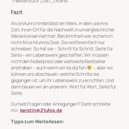
Theaterstück „Ostf_ckland“.
Fazit
Alice Munro hinterlässt ein Werk, in dem sie ihre
Zeit, ihren Ort für die Nachwelt in unvergleichlicher
Weise konserviert hat. Berühmtheit war sicherlich
nicht Alice Munros Goal. Sie wollte einfach nur
schreiben. So hat sie – Schritt für Schritt, Seite für
Seite – ein Lebenswerk geschaffen. Wir müssen
nicht den Nobelpreis oder weltweite Bestseller
anstreben – auch wenn wir es dürfen
-, aber wir
können uns abschauen, welche Schritte sie
gegangen ist, um ihr Lebenswerk zu errichten. Und
dann bauen wir an unserem: Wort für Wort, Seite für
Seite.
Du hast Fragen oder Anregungen? Dann schreibe
mir:
kerstin@21ufos.de
Tipps zum Weiterlesen: