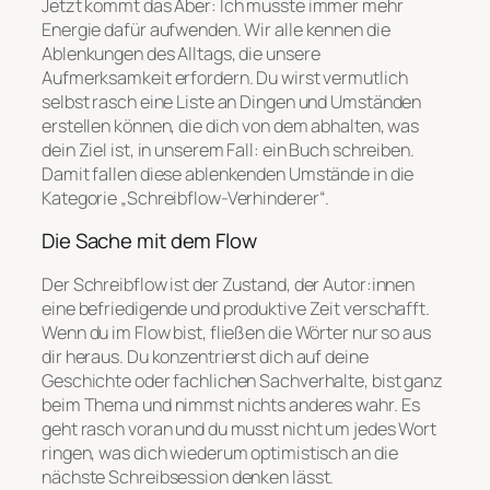
Jetzt kommt das Aber: Ich musste immer mehr
Energie dafür aufwenden. Wir alle kennen die
Ablenkungen des Alltags, die unsere
Aufmerksamkeit erfordern. Du wirst vermutlich
selbst rasch eine Liste an Dingen und Umständen
erstellen können, die dich von dem abhalten, was
dein Ziel ist, in unserem Fall: ein Buch schreiben.
Damit fallen diese ablenkenden Umstände in die
Kategorie „Schreibflow-Verhinderer“.
Die Sache mit dem Flow
Der Schreibflow ist der Zustand, der Autor:innen
eine befriedigende und produktive Zeit verschafft.
Wenn du im Flow bist, fließen die Wörter nur so aus
dir heraus. Du konzentrierst dich auf deine
Geschichte oder fachlichen Sachverhalte, bist ganz
beim Thema und nimmst nichts anderes wahr. Es
geht rasch voran und du musst nicht um jedes Wort
ringen, was dich wiederum optimistisch an die
nächste Schreibsession denken lässt.