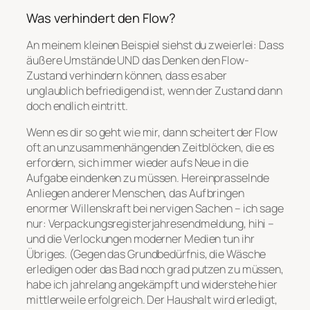
Was verhindert den Flow?
An meinem kleinen Beispiel siehst du zweierlei: Dass
äußere Umstände UND das Denken den Flow-
Zustand verhindern können, dass es aber
unglaublich befriedigend ist, wenn der Zustand dann
doch endlich eintritt.
Wenn es dir so geht wie mir, dann scheitert der Flow
oft an unzusammenhängenden Zeitblöcken, die es
erfordern, sich immer wieder aufs Neue in die
Aufgabe eindenken zu müssen. Hereinprasselnde
Anliegen anderer Menschen, das Aufbringen
enormer Willenskraft bei nervigen Sachen – ich sage
nur: Verpackungsregisterjahresendmeldung, hihi –
und die Verlockungen moderner Medien tun ihr
Übriges. (Gegen das Grundbedürfnis, die Wäsche
erledigen oder das Bad noch grad putzen zu müssen,
habe ich jahrelang angekämpft und widerstehe hier
mittlerweile erfolgreich. Der Haushalt wird erledigt,