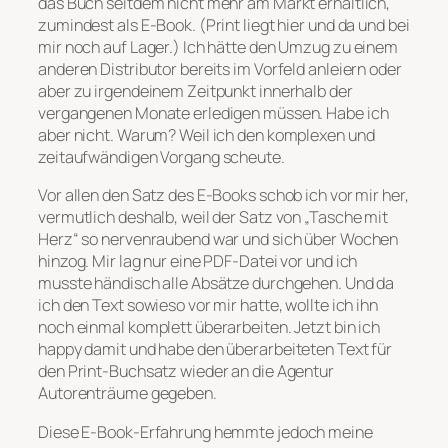
das Buch seitdem nicht mehr am Markt erhältlich,
zumindest als E-Book. (Print liegt hier und da und bei
mir noch auf Lager.) Ich hätte den Umzug zu einem
anderen Distributor bereits im Vorfeld anleiern oder
aber zu irgendeinem Zeitpunkt innerhalb der
vergangenen Monate erledigen müssen. Habe ich
aber nicht. Warum? Weil ich den komplexen und
zeitaufwändigen Vorgang scheute.
Vor allen den Satz des E-Books schob ich vor mir her,
vermutlich deshalb, weil der Satz von „Tasche mit
Herz“ so nervenraubend war und sich über Wochen
hinzog. Mir lag nur eine PDF-Datei vor und ich
musste händisch alle Absätze durchgehen. Und da
ich den Text sowieso vor mir hatte, wollte ich ihn
noch einmal komplett überarbeiten. Jetzt bin ich
happy damit und habe den überarbeiteten Text für
den Print-Buchsatz wieder an die Agentur
Autorenträume gegeben.
Diese E-Book-Erfahrung hemmte jedoch meine