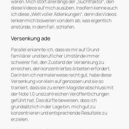
wären. Mich stört allerdings der „Suchtfaktor“, den
diese Videos auf mich ausüben. Insofern kenne auch
ich diese „Welt voller Ablenkungen“, denn die Videos
lenken mich bisweilen von dem ab, was eigentlich
anstünde, in dem Fall: schlafen.
Versenkung ade
Parallel erkannte ich, dass es mir auf Grund
familiärer und beruflicher Umstände immer
schwerer fiel, den Zustand der Versenkung zu
erreichen, den konzentriertes Arbeiten erfordert.
Darin bin ich normalerweise recht gut, habe diese
Versenkung von klein auf genossen und sie so
trainiert, dass sie zu einem Magisterabschluss mit
der Note 1,0 und zahlreichen Veröffentlichungen
geführt hat. Das dürfte beweisen, dass ich
grundsätzlich in der Lage bin, mich gut zu
konzentrieren und entsprechende Resultate zu
erzielen.