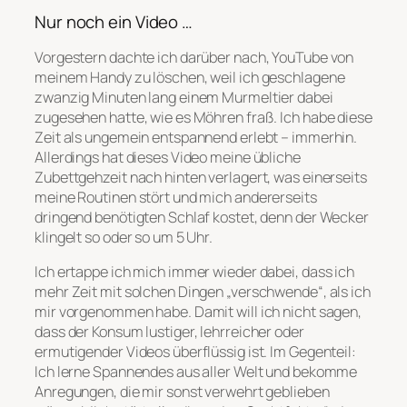
Nur noch ein Video …
Vorgestern dachte ich darüber nach, YouTube von
meinem Handy zu löschen, weil ich geschlagene
zwanzig Minuten lang einem Murmeltier dabei
zugesehen hatte, wie es Möhren fraß. Ich habe diese
Zeit als ungemein entspannend erlebt – immerhin.
Allerdings hat dieses Video meine übliche
Zubettgehzeit nach hinten verlagert, was einerseits
meine Routinen stört und mich andererseits
dringend benötigten Schlaf kostet, denn der Wecker
klingelt so oder so um 5 Uhr.
Ich ertappe ich mich immer wieder dabei, dass ich
mehr Zeit mit solchen Dingen „verschwende“, als ich
mir vorgenommen habe. Damit will ich nicht sagen,
dass der Konsum lustiger, lehrreicher oder
ermutigender Videos überflüssig ist. Im Gegenteil:
Ich lerne Spannendes aus aller Welt und bekomme
Anregungen, die mir sonst verwehrt geblieben