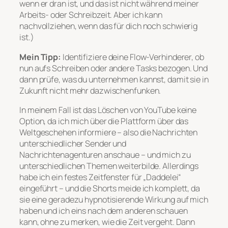
wenn er dran ist, und das ist nicht während meiner
Arbeits- oder Schreibzeit. Aber ich kann
nachvollziehen, wenn das für dich noch schwierig
ist.)
Mein Tipp:
Identifiziere deine Flow-Verhinderer, ob
nun aufs Schreiben oder andere Tasks bezogen. Und
dann prüfe, was du unternehmen kannst, damit sie in
Zukunft nicht mehr dazwischenfunken.
In meinem Fall ist das Löschen von YouTube keine
Option, da ich mich über die Plattform über das
Weltgeschehen informiere – also die Nachrichten
unterschiedlicher Sender und
Nachrichtenagenturen anschaue – und mich zu
unterschiedlichen Themen weiterbilde. Allerdings
habe ich ein festes Zeitfenster für „Daddelei“
eingeführt – und die Shorts meide ich komplett, da
sie eine geradezu hypnotisierende Wirkung auf mich
haben und ich eins nach dem anderen schauen
kann, ohne zu merken, wie die Zeit vergeht. Dann