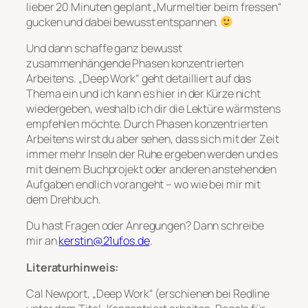
lieber 20 Minuten geplant „Murmeltier beim fressen“
gucken und dabei bewusst entspannen.
Und dann schaffe ganz bewusst
zusammenhängende Phasen konzentrierten
Arbeitens. „Deep Work“ geht detailliert auf das
Thema ein und ich kann es hier in der Kürze nicht
wiedergeben, weshalb ich dir die Lektüre wärmstens
empfehlen möchte. Durch Phasen konzentrierten
Arbeitens wirst du aber sehen, dass sich mit der Zeit
immer mehr Inseln der Ruhe ergeben werden und es
mit deinem Buchprojekt oder anderen anstehenden
Aufgaben endlich vorangeht – wo wie bei mir mit
dem Drehbuch.
Du hast Fragen oder Anregungen? Dann schreibe
mir an
kerstin@21ufos.de
.
Literaturhinweis:
Cal Newport, „Deep Work“ (erschienen bei Redline