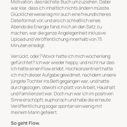
Motivation, das nächste Buch umzuziehen. Dabei
war klar, dass ich inhaltlich nichts ändern müsste.
Glücklicherweise lag mir auch eine freundlicheres
Dateiformat vor, und als ich schließlich eines
Abends die Energie fand, mich an den Satz zu
machen, war die ganze Angelegenheit inklusive
Upload und Veröffentlichung innerhalb von 75
Minuten erledigt.
Verrückt, oder? Wovor hatte ich mich wochenlang
gefürchtet? Ich war wieder happy, und nicht nur das:
Ich hatte einen Flow erlebt. Hochkonzentriert hatte
ich mich dieser Aufgabe gewidmet, nachdem unsere
jüngste Tochter ins Bett gegangen war, und hatte
durchgezogen, obwohl ich platt von Arbeit, Haushalt
und Familienzeit war. Doch nun war ich im positiven
Sinne erschöpft, euphorisch und habe die erneute
Veröffentlichung sogar spontan ein wenig mit
meinem Mann gefeiert.
So geht Flow.