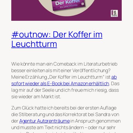
#outnow: Der Koffer im
Leuchtturm
Wie könnte man ein Comeback im Literaturbetrieb
besser einleiten als mit einer Veröffentlichung?
Meine Erzählung „Der Koffer im Leuchtturm“ ist
ab
sofort wieder als E-Book bei Amazon erhältlich
. Das
lag mir auf der Seele und ich freue mich riesig, dass
sie wieder am Markt ist.
Zum Glück hatte ich bereits bei der ersten Auflage
die Stilberatung und das Korrektorat bei Sandra von
der
Agentur Autorenträume
in Anspruch genommen
und musste am Text nichts ändern – oder nur sehr