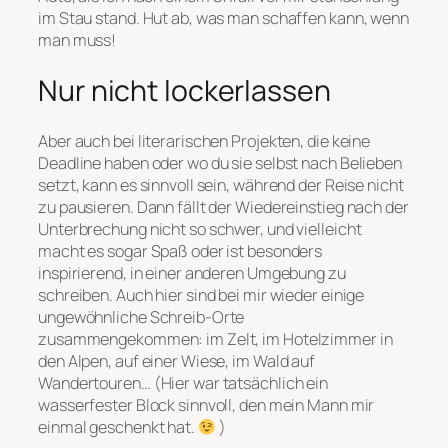
im Stau stand. Hut ab, was man schaffen kann, wenn
man muss!
Nur nicht lockerlassen
Aber auch bei literarischen Projekten, die keine
Deadline haben oder wo du sie selbst nach Belieben
setzt, kann es sinnvoll sein, während der Reise nicht
zu pausieren. Dann fällt der Wiedereinstieg nach der
Unterbrechung nicht so schwer, und vielleicht
macht es sogar Spaß oder ist besonders
inspirierend, in einer anderen Umgebung zu
schreiben. Auch hier sind bei mir wieder einige
ungewöhnliche Schreib-Orte
zusammengekommen: im Zelt, im Hotelzimmer in
den Alpen, auf einer Wiese, im Wald auf
Wandertouren… (Hier war tatsächlich ein
wasserfester Block sinnvoll, den mein Mann mir
einmal geschenkt hat.
)