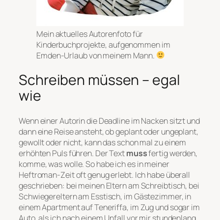
Mein aktuelles Autorenfoto für
Kinderbuchprojekte, aufgenommen im
Emden-Urlaub von meinem Mann.
Schreiben müssen – egal
wie
Wenn einer Autorin die Deadline im Nacken sitzt und
dann eine Reise ansteht, ob geplant oder ungeplant,
gewollt oder nicht, kann das schon mal zu einem
erhöhten Puls führen. Der Text
muss
fertig werden,
komme, was wolle. So habe ich es in meiner
Heftroman-Zeit oft genug erlebt. Ich habe überall
geschrieben: bei meinen Eltern am Schreibtisch, bei
Schwiegereltern am Esstisch, im Gästezimmer, in
einem Apartment auf Teneriffa, im Zug und sogar im
Auto, als ich nach einem Unfall vor mir stundenlang