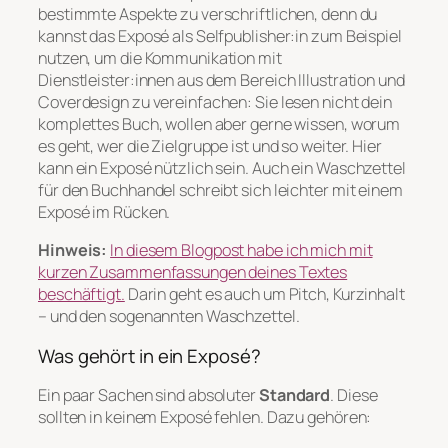
bestimmte Aspekte zu verschriftlichen, denn du
kannst das Exposé als Selfpublisher:in zum Beispiel
nutzen, um die Kommunikation mit
Dienstleister:innen aus dem Bereich Illustration und
Coverdesign zu vereinfachen: Sie lesen nicht dein
komplettes Buch, wollen aber gerne wissen, worum
es geht, wer die Zielgruppe ist und so weiter. Hier
kann ein Exposé nützlich sein. Auch ein Waschzettel
für den Buchhandel schreibt sich leichter mit einem
Exposé im Rücken.
Hinweis:
In diesem Blogpost habe ich mich mit
kurzen Zusammenfassungen deines Textes
beschäftigt.
Darin geht es auch um Pitch, Kurzinhalt
– und den sogenannten Waschzettel.
Was gehört in ein Exposé?
Ein paar Sachen sind absoluter
Standard
. Diese
sollten in keinem Exposé fehlen. Dazu gehören: