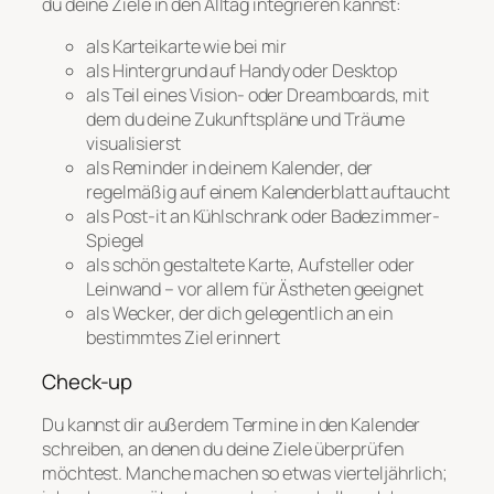
du deine Ziele in den Alltag integrieren kannst:
als Karteikarte wie bei mir
als Hintergrund auf Handy oder Desktop
als Teil eines Vision- oder Dreamboards, mit
dem du deine Zukunftspläne und Träume
visualisierst
als Reminder in deinem Kalender, der
regelmäßig auf einem Kalenderblatt auftaucht
als Post-it an Kühlschrank oder Badezimmer-
Spiegel
als schön gestaltete Karte, Aufsteller oder
Leinwand – vor allem für Ästheten geeignet
als Wecker, der dich gelegentlich an ein
bestimmtes Ziel erinnert
Check-up
Du kannst dir außerdem Termine in den Kalender
schreiben, an denen du deine Ziele überprüfen
möchtest. Manche machen so etwas vierteljährlich;