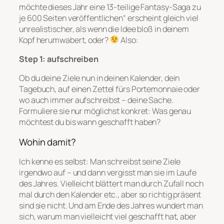
möchte dieses Jahr eine 13-teilige Fantasy-Saga zu
je 600 Seiten veröffentlichen“ erscheint gleich viel
unrealistischer, als wenn die Idee bloß in deinem
Kopf herumwabert, oder?
Also:
Step 1: aufschreiben
Ob du deine Ziele nun in deinen Kalender, dein
Tagebuch, auf einen Zettel fürs Portemonnaie oder
wo auch immer aufschreibst – deine Sache.
Formuliere sie nur möglichst konkret: Was genau
möchtest du bis wann geschafft haben?
Wohin damit?
Ich kenne es selbst: Man schreibst seine Ziele
irgendwo auf – und dann vergisst man sie im Laufe
des Jahres. Vielleicht blättert man durch Zufall noch
mal durch den Kalender etc., aber so richtig präsent
sind sie nicht. Und am Ende des Jahres wundert man
sich, warum man vielleicht viel geschafft hat, aber