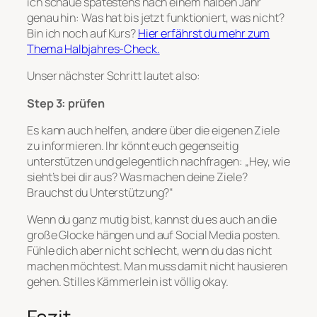
ich schaue spätestens nach einem halben Jahr
genau hin: Was hat bis jetzt funktioniert, was nicht?
Bin ich noch auf Kurs?
Hier erfährst du mehr zum
Thema Halbjahres-Check.
Unser nächster Schritt lautet also:
Step 3: prüfen
Es kann auch helfen, andere über die eigenen Ziele
zu informieren. Ihr könnt euch gegenseitig
unterstützen und gelegentlich nachfragen: „Hey, wie
sieht’s bei dir aus? Was machen deine Ziele?
Brauchst du Unterstützung?“
Wenn du ganz mutig bist, kannst du es auch an die
große Glocke hängen und auf Social Media posten.
Fühle dich aber nicht schlecht, wenn du das nicht
machen möchtest. Man muss damit nicht hausieren
gehen. Stilles Kämmerlein ist völlig okay.