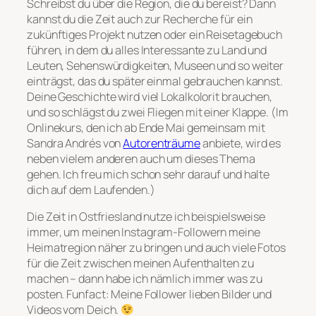
Schreibst du über die Region, die du bereist? Dann
kannst du die Zeit auch zur Recherche für ein
zukünftiges Projekt nutzen oder ein Reisetagebuch
führen, in dem du alles Interessante zu Land und
Leuten, Sehenswürdigkeiten, Museen und so weiter
einträgst, das du später einmal gebrauchen kannst.
Deine Geschichte wird viel Lokalkolorit brauchen,
und so schlägst du zwei Fliegen mit einer Klappe. (Im
Onlinekurs, den ich ab Ende Mai gemeinsam mit
Sandra Andrés von
Autorenträume
anbiete, wird es
neben vielem anderen auch um dieses Thema
gehen. Ich freu mich schon sehr darauf und halte
dich auf dem Laufenden.)
Die Zeit in Ostfriesland nutze ich beispielsweise
immer, um meinen Instagram-Followern meine
Heimatregion näher zu bringen und auch viele Fotos
für die Zeit zwischen meinen Aufenthalten zu
machen – dann habe ich nämlich immer was zu
posten. Funfact: Meine Follower lieben Bilder und
Videos vom Deich.