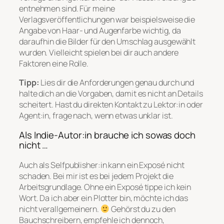
entnehmen sind. Für meine
Verlagsveröffentlichungen war beispielsweise die
Angabe von Haar- und Augenfarbe wichtig, da
daraufhin die Bilder für den Umschlag ausgewählt
wurden. Vielleicht spielen bei dir auch andere
Faktoren eine Rolle.
Tipp:
Lies dir die Anforderungen genau durch und
halte dich an die Vorgaben, damit es nicht an Details
scheitert. Hast du direkten Kontakt zu Lektor:in oder
Agent:in, frage nach, wenn etwas unklar ist.
Als Indie-Autor:in brauche ich sowas doch
nicht …
Auch als Selfpublisher:in kann ein Exposé nicht
schaden. Bei mir ist es bei jedem Projekt die
Arbeitsgrundlage. Ohne ein Exposé tippe ich kein
Wort. Da ich aber ein Plotter bin, möchte ich das
nicht verallgemeinern.
Gehörst du zu den
Bauchschreibern, empfehle ich dennoch,