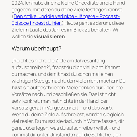
2024. Ich habe dir eine kleine Checkliste an die Hand
gegeben, mit deren du deine Ziele festlegen kannst.
(
Den Artikel und die verlinkte – längere – Podcast-
Episode findest du hier.
) Heute geht es darum, diese
Ziele im Laufe des Jahres im Blick zu behalten. Wir
wollen sie
visualisieren
.
Warum überhaupt?
„Reicht es nicht, die Ziele am Jahresanfang
aufzuschreiben?“, fragst du dich vielleicht. Kannst
du machen, und damit hast du schon mal einen
wichtigen Step gemacht, den viele nicht machen: Du
hast
sie aufgeschrieben. Viele denken nur über ihre
Vorsätze nach und beschließen sie. Das ist nicht
sehr konkret, man hat nichts in der Hand, der
Vorsatz gerät in Vergessenheit – und das war’s.
Wenn du deine Ziele aufschreibst, werden sie gleich
viel realer. Du musst sie dadurch in Worte fassen, dir
genau überlegen, was du aufschreiben willst – und
kommst dir unter Umständen auf die Schliche. „Ich