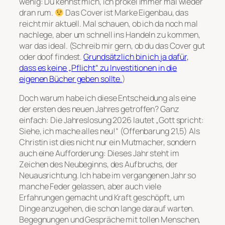
wenig: Du kennst mich, ich prökel immer mal wieder
dran rum.
Das Cover ist Marke Eigenbau, das
reicht mir aktuell. Mal schauen, ob ich da noch mal
nachlege, aber um schnell ins Handeln zu kommen,
war das ideal. (Schreib mir gern, ob du das Cover gut
oder doof findest.
Grundsätzlich bin ich ja dafür,
dass es keine „Pflicht“ zu Investitionen in die
eigenen Bücher geben sollte.
)
Doch warum habe ich diese Entscheidung als eine
der ersten des neuen Jahres getroffen? Ganz
einfach: Die Jahreslosung 2026 lautet „Gott spricht:
Siehe, ich mache alles neu!“ (Offenbarung 21,5) Als
Christin ist dies nicht nur ein Mutmacher, sondern
auch eine Aufforderung: Dieses Jahr steht im
Zeichen des Neubeginns, des Aufbruchs, der
Neuausrichtung. Ich habe im vergangenen Jahr so
manche Feder gelassen, aber auch viele
Erfahrungen gemacht und Kraft geschöpft, um
Dinge anzugehen, die schon lange darauf warten.
Begegnungen und Gespräche mit tollen Menschen,