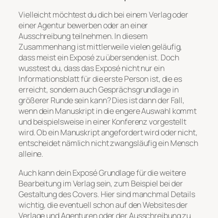
Vielleicht möchtest du dich bei einem Verlag oder
einer Agentur bewerben oder an einer
Ausschreibung teilnehmen. In diesem
Zusammenhang ist mittlerweile vielen geläufig,
dass meist ein Exposé zu übersenden ist. Doch
wusstest du, dass das Exposé nicht nur ein
Informationsblatt für die erste Person ist, die es
erreicht, sondern auch Gesprächsgrundlage in
größerer Runde sein kann? Dies ist dann der Fall,
wenn dein Manuskript in die engere Auswahl kommt
und beispielsweise in einer Konferenz vorgestellt
wird. Ob ein Manuskript angefordert wird oder nicht,
entscheidet nämlich nicht zwangsläufig ein Mensch
alleine.
Auch kann dein Exposé Grundlage für die weitere
Bearbeitung im Verlag sein, zum Beispiel bei der
Gestaltung des Covers. Hier sind manchmal Details
wichtig, die eventuell schon auf den Websites der
Verlage und Agenturen oder der Ausschreibung zu