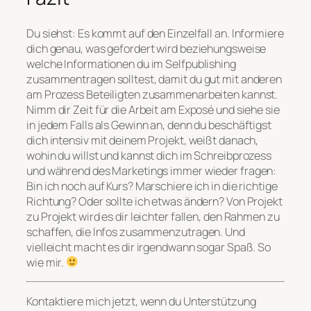
Du siehst: Es kommt auf den Einzelfall an. Informiere
dich genau, was gefordert wird beziehungsweise
welche Informationen du im Selfpublishing
zusammentragen solltest, damit du gut mit anderen
am Prozess Beteiligten zusammenarbeiten kannst.
Nimm dir Zeit für die Arbeit am Exposé und siehe sie
in jedem Falls als Gewinn an, denn du beschäftigst
dich intensiv mit deinem Projekt, weißt danach,
wohin du willst und kannst dich im Schreibprozess
und während des Marketings immer wieder fragen:
Bin ich noch auf Kurs? Marschiere ich in die richtige
Richtung? Oder sollte ich etwas ändern? Von Projekt
zu Projekt wird es dir leichter fallen, den Rahmen zu
schaffen, die Infos zusammenzutragen. Und
vielleicht macht es dir irgendwann sogar Spaß. So
wie mir.
Kontaktiere mich jetzt, wenn du Unterstützung