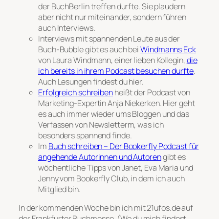
der BuchBerlin treffen durfte. Sie plaudern
aber nicht nur miteinander, sondern führen
auch Interviews.
Interviews mit spannenden Leute aus der
Buch-Bubble gibt es auch bei
Windmanns Eck
von Laura Windmann, einer lieben Kollegin,
die
ich bereits in ihrem Podcast besuchen durfte
.
Auch Lesungen findest du hier.
Erfolgreich schreiben
heißt der Podcast von
Marketing-Expertin Anja Niekerken. Hier geht
es auch immer wieder ums Bloggen und das
Verfassen von Newsletterm, was ich
besonders spannend finde.
Im
Buch schreiben – Der Bookerfly Podcast für
angehende Autorinnen und Autoren
gibt es
wöchentliche Tipps von Janet, Eva Maria und
Jenny vom Bookerfly Club, in dem ich auch
Mitglied bin.
In der kommenden Woche bin ich mit 21ufos.de auf
der Frankfurter Buchmesse. (Wo du mich findest,