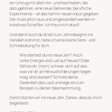
ein Umzug mit allen Vor- und Nachteilen, die
dazugehören, eine neue Gemeinde, berufliche
Experimente – all das hat mir neuen Input gegeben.
Der muss jetzt raus und umgewandelt werden in
kreatives Schaffen. Ich freu mich drauf!
Und damit auch du direkt zum Jahresbeginn ins
Handeln kommst, habe ich eine kleine Denk- und
Schreibübung für dich:
Wie startest du ins neue Jahr? Auch
voller Energie und Lust auf Neues? Oder
fällt es dir (noch) schwer, dich auf das,
was vor dir an Herausforderungen liegen
mag, einzulassen? Schreib deine
Gedanken dazu auf und lege sie zum
Beispiel zu deiner Ideensammlung.
Damit starten wir ins neue Jahr. Danke, dass du mich
begleitest!