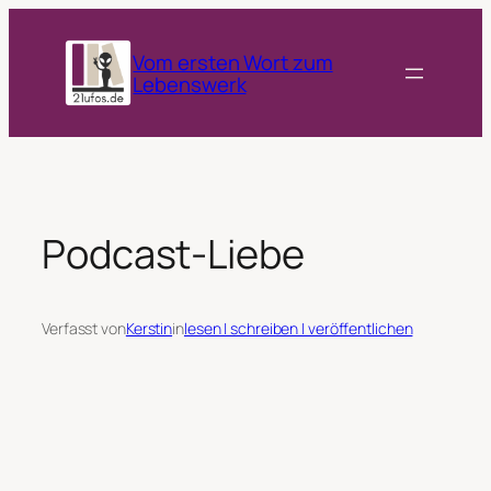
Zum
Inhalt
Vom ersten Wort zum
springen
Lebenswerk
Podcast-Liebe
Verfasst von
Kerstin
in
lesen | schreiben | veröffentlichen