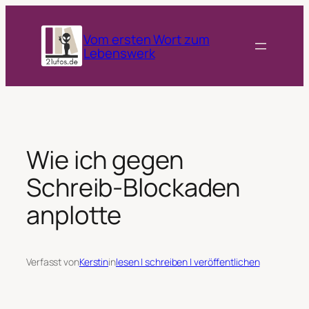
Zum
Inhalt
Vom ersten Wort zum
springen
Lebenswerk
Wie ich gegen
Schreib-Blockaden
anplotte
Verfasst von
Kerstin
in
lesen | schreiben | veröffentlichen