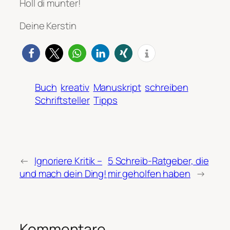
Holl di munter!
Deine Kerstin
Buch
kreativ
Manuskript
schreiben
Schriftsteller
Tipps
←
Ignoriere Kritik –
5 Schreib-Ratgeber, die
und mach dein Ding!
mir geholfen haben
→
Kommentare