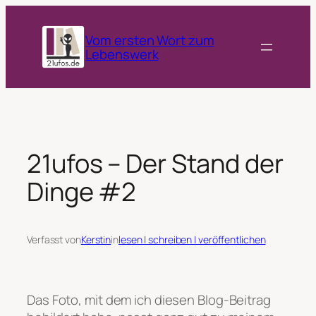
Zum
Inhalt
Vom ersten Wort zum
springen
Lebenswerk
21ufos – Der Stand der
Dinge #2
Verfasst von
Kerstin
in
lesen | schreiben | veröffentlichen
Das Foto, mit dem ich diesen Blog-Beitrag