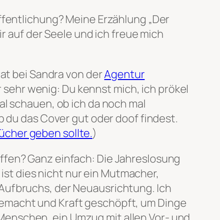
öffentlichung? Meine Erzählung „Der
mir auf der Seele und ich freue mich
rat bei Sandra von der
Agentur
sehr wenig: Du kennst mich, ich prökel
Mal schauen, ob ich da noch mal
b du das Cover gut oder doof findest.
Bücher geben sollte.
)
ffen? Ganz einfach: Die Jahreslosung
 ist dies nicht nur ein Mutmacher,
Aufbruchs, der Neuausrichtung. Ich
gemacht und Kraft geschöpft, um Dinge
enschen, ein Umzug mit allen Vor- und