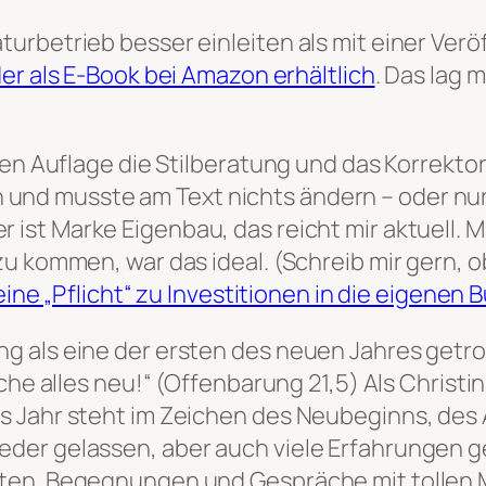
urbetrieb besser einleiten als mit einer Ver
er als E-Book bei Amazon erhältlich
. Das lag 
ten Auflage die Stilberatung und das Korrekto
nd musste am Text nichts ändern – oder nur 
 ist Marke Eigenbau, das reicht mir aktuell. 
u kommen, war das ideal. (Schreib mir gern, o
eine „Pflicht“ zu Investitionen in die eigenen 
g als eine der ersten des neuen Jahres getro
che alles neu!“ (Offenbarung 21,5) Als Christin
s Jahr steht im Zeichen des Neubeginns, des 
der gelassen, aber auch viele Erfahrungen 
ten. Begegnungen und Gespräche mit tollen M