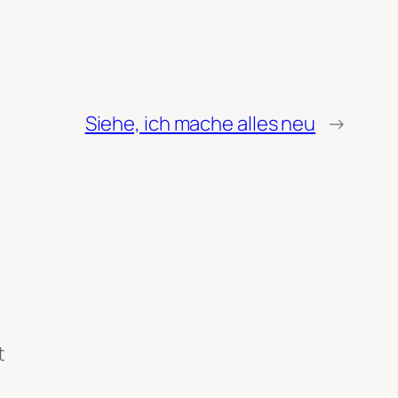
Siehe, ich mache alles neu
→
t