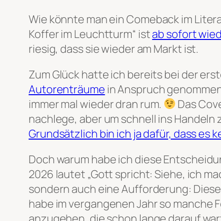
Wie könnte man ein Comeback im Literat
Koffer im Leuchtturm“ ist
ab sofort wied
riesig, dass sie wieder am Markt ist.
Zum Glück hatte ich bereits bei der ers
Autorenträume
in Anspruch genommen u
immer mal wieder dran rum.
Das Cover
nachlege, aber um schnell ins Handeln z
Grundsätzlich bin ich ja dafür, dass es k
Doch warum habe ich diese Entscheidun
2026 lautet „Gott spricht: Siehe, ich ma
sondern auch eine Aufforderung: Diese
habe im vergangenen Jahr so manche Fe
anzugehen, die schon lange darauf war