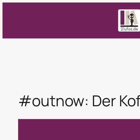
Zum
Inhalt
springen
#outnow: Der Kof