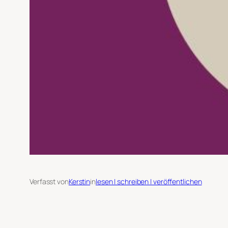
Verfasst von
Kerstin
in
lesen | schreiben | veröffentlichen