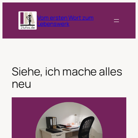
Zum
Inhalt
Vom ersten Wort zum
springen
Lebenswerk
Siehe, ich mache alles
neu