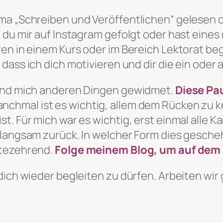
ema „Schreiben und Veröffentlichen“ gelesen
 du mir auf Instagram gefolgt oder hast eines
en in einem Kurs oder im Bereich Lektorat beg
, dass ich dich motivieren und dir die ein od
 und mich anderen Dingen gewidmet.
Diese Pau
nchmal ist es wichtig, allem dem Rücken zu k
. Für mich war es wichtig, erst einmal alle Ka
 langsam zurück. In welcher Form dies gescheh
ftezehrend.
Folge meinem Blog, um auf dem 
 dich wieder begleiten zu dürfen. Arbeiten 