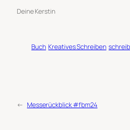
Deine Kerstin
Buch
Kreatives Schreiben
schrei
←
Messerückblick #fbm24