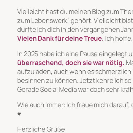
Vielleicht hast du meinen Blog zum Th
zum Lebenswerk“ gehört. Vielleicht bist
durfte ich dich in den vergangenen Jahr
Vielen Dank für deine Treue.
Ich hoffe
In 2025 habe ich eine Pause eingelegt
überraschend, doch sie war nötig.
Ma
aufzuladen, auch wenn es schmerzlich ist
besinnen zu können. Jetzt kehre ich so
Gerade Social Media war doch sehr krä
Wie auch immer: Ich freue mich darauf,
♥
Herzliche Grüße