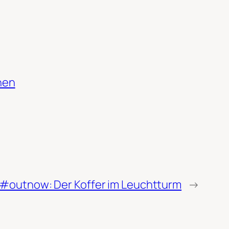
hen
#outnow: Der Koffer im Leuchtturm
→