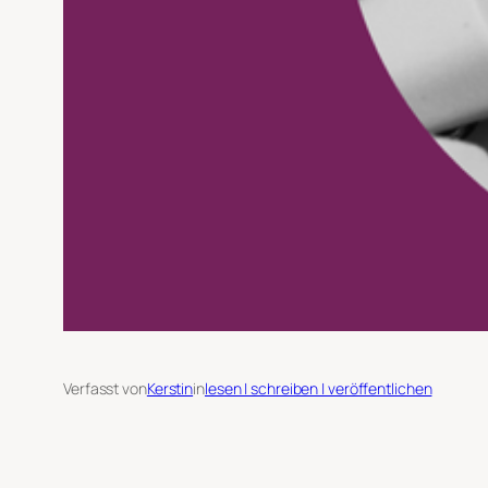
Verfasst von
Kerstin
in
lesen | schreiben | veröffentlichen