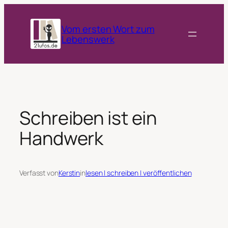
Zum
Inhalt
Vom ersten Wort zum
springen
Lebenswerk
Schreiben ist ein
Handwerk
Verfasst von
Kerstin
in
lesen | schreiben | veröffentlichen