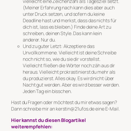
vielleicht eine Zeichenzahl als Tagesziel setzt.
(Meiner Erfahrung nach kann dies aber auch
unter Druck setzen, und sofern du keine
Deadline hast und merkst, dass das nichts für
dich ist, lass es bleiben.) Finde
deine
Art zu
schreiben, deinen Style. Das kann kein
anderer. Nur du.
Und zu guter Letzt: Akzeptiere das
Unvollkommene. Vielleicht ist deine Schreibe
noch nicht so, wie du sie dir vorstellst.
Vielleicht fließen die Wörter noch zäh aus dir
heraus. Vielleicht prokrastinierst du mehr als
du produzierst. Alles okay. Es wird nicht über
Nacht gut werden. Aber es wird besser werden.
Jeden Tag ein bisschen.
Hast du Fragen oder möchtest du mir etwas sagen?
Dann schreibe mir an kerstin@21ufos.de eine E-Mail.
Hier kannst du diesen Blogartikel
weiterempfehlen: