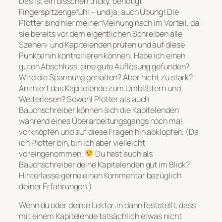
Das ist ein bisschen tricky, benötigt
Fingerspitzengefühl – und ja, auch Übung! Die
Plotter sind hier meiner Meinung nach im Vorteil, da
sie bereits vor dem eigentlichen Schreiben alle
Szenen- und Kapitelenden prüfen und auf diese
Punkte hin kontrollieren können: Habe ich einen
guten Abschluss, eine gute Auflösung gefunden?
Wird die Spannung gehalten? Aber nicht zu stark?
Animiert das Kapitelende zum Umblättern und
Weiterlesen? Sowohl Plotter als auch
Bauchschreiber können sich die Kapitelenden
während eines Überarbeitungsgangs noch mal
vorknöpfen und auf diese Fragen hin abklopfen. (Da
ich Plotter bin, bin ich aber vielleicht
voreingenommen.
Du hast auch als
Bauchschreiber deine Kapitelenden gut im Blick?
Hinterlasse gerne einen Kommentar bezüglich
deiner Erfahrungen.)
Wenn du oder dein:e Lektor:in dann feststellt, dass
mit einem Kapitelende tatsächlich etwas nicht