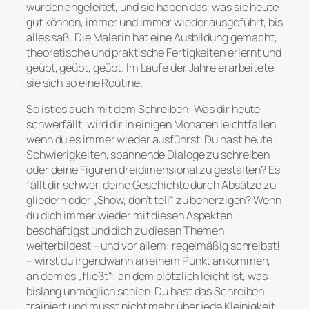
wurden angeleitet, und sie haben das, was sie heute
gut können, immer und immer wieder ausgeführt, bis
alles saß. Die Malerin hat eine Ausbildung gemacht,
theoretische und praktische Fertigkeiten erlernt und
geübt, geübt, geübt. Im Laufe der Jahre erarbeitete
sie sich so eine Routine.
So ist es auch mit dem Schreiben: Was dir heute
schwerfällt, wird dir in einigen Monaten leichtfallen,
wenn du es immer wieder ausführst. Du hast heute
Schwierigkeiten, spannende Dialoge zu schreiben
oder deine Figuren dreidimensional zu gestalten? Es
fällt dir schwer, deine Geschichte durch Absätze zu
gliedern oder „Show, don’t tell“ zu beherzigen? Wenn
du dich immer wieder mit diesen Aspekten
beschäftigst und dich zu diesen Themen
weiterbildest – und vor allem: regelmäßig schreibst!
– wirst du irgendwann an einem Punkt ankommen,
an dem es „fließt“; an dem plötzlich leicht ist, was
bislang unmöglich schien. Du hast das Schreiben
trainiert und musst nicht mehr über jede Kleinigkeit