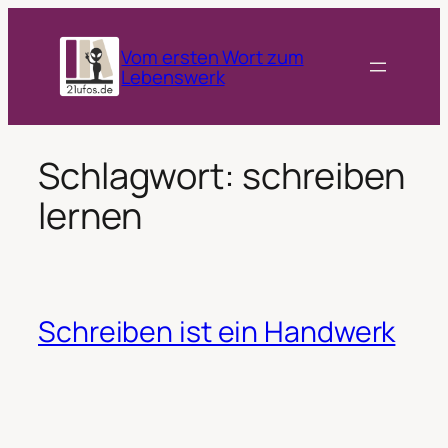
Zum
Inhalt
Vom ersten Wort zum
springen
Lebenswerk
Schlagwort:
schreiben
lernen
Schreiben ist ein Handwerk