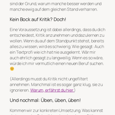
sind der Grund, warum manche besser werden und
manche ewig auf dem gleichen Stand verharren.
Kein Bock auf Kritik? Doch!
Eine Voraussetzung ist dabei allerdings, dass du dich
entscheidest, Kritik anzunehmen und dazulernen zu
wollen. Wenn du auf dem Standpunkt stehst, bereits
alles zu wissen, wird es schwierig. Wie gesagt: Auch
ein Textprofi wie ich hat nie ausgelernt. Wär mir
auch ehrlich gesagt zu langweilig. Wenn es so wäre,
würde ich mir vermutlich einen neuen Beruf suchen.
(Allerdings musst du Kritik nicht ungefiltert
annehmen. Manchmal ist es sogar ganz klug, sie zu
ignorieren.
Warum, erfährst du hier.
)
Und nochmal: Üben, üben, üben!
Kommen wir zur konkreten Umsetzung. Was kannst