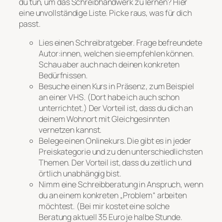
du tun, um das Schreibhandwerk zu lernen? Hier
eine unvollständige Liste. Picke raus, was für dich
passt.
Lies einen Schreibratgeber. Frage befreundete
Autor:innen, welchen sie empfehlen können.
Schau aber auch nach deinen konkreten
Bedürfnissen.
Besuche einen Kurs in Präsenz, zum Beispiel
an einer VHS. (Dort habe ich auch schon
unterrichtet.) Der Vorteil ist, dass du dich an
deinem Wohnort mit Gleichgesinnten
vernetzen kannst.
Belege einen Onlinekurs. Die gibt es in jeder
Preiskategorie und zu den unterschiedlichsten
Themen. Der Vorteil ist, dass du zeitlich und
örtlich unabhängig bist.
Nimm eine Schreibberatung in Anspruch, wenn
du an einem konkreten „Problem“ arbeiten
möchtest. (Bei mir kostet eine solche
Beratung aktuell 35 Euro je halbe Stunde.