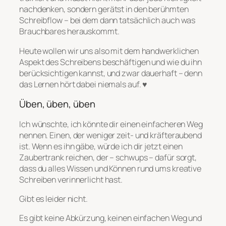
nachdenken, sondern gerätst in den berühmten
Schreibflow – bei dem dann tatsächlich auch was
Brauchbares herauskommt.
Heute wollen wir uns also mit dem handwerklichen
Aspekt des Schreibens beschäftigen und wie du ihn
berücksichtigen kannst, und zwar dauerhaft – denn
das Lernen hört dabei niemals auf. ♥
Üben, üben, üben
Ich wünschte, ich könnte dir einen einfacheren Weg
nennen. Einen, der weniger zeit- und kräfteraubend
ist. Wenn es ihn gäbe, würde ich dir jetzt einen
Zaubertrank reichen, der – schwups – dafür sorgt,
dass du alles Wissen und Können rund ums kreative
Schreiben verinnerlicht hast.
Gibt es leider nicht.
Es gibt keine Abkürzung, keinen einfachen Weg und