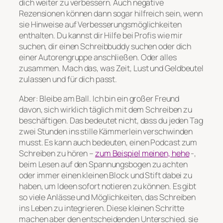
dich weiter zu verbessern. Auch negative
Rezensionen können dann sogar hilfreich sein, wenn
sie Hinweise auf Verbesserungsmöglichkeiten
enthalten. Du kannst dir Hilfe bei Profis wie mir
suchen, dir einen Schreibbuddy suchen oder dich
einer Autorengruppe anschließen. Oder alles
zusammen. Mach das, was Zeit, Lust und Geldbeutel
zulassen und für dich passt.
Aber: Bleibe am Ball. Ich bin ein großer Freund
davon, sich wirklich täglich mit dem Schreiben zu
beschäftigen. Das bedeutet nicht, dass du jeden Tag
zwei Stunden ins stille Kämmerlein verschwinden
musst. Es kann auch bedeuten, einen Podcast zum
Schreiben zu hören –
zum Beispiel meinen, hehe
-,
beim Lesen auf den Spannungsbogen zu achten
oder immer einen kleinen Block und Stift dabei zu
haben, um Ideen sofort notieren zu können. Es gibt
so
viele Anlässe und Möglichkeiten, das Schreiben
ins Leben zu integrieren. Diese kleinen Schritte
machen aber den entscheidenden Unterschied. sie