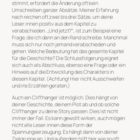
stimmt, erfordert die Änderung oft kein
Umschreiben ganzer Absätze. Meiner Erfahrung
nach reichen oft zwei bis drei Sätze, um deine
Leser:innen positiv aus dem Kapitel zu
verabschieden. „Und jetzt?“, ist zum Beispiel eine
Frage, die ich dann an den Rand schreibe. Manchmal
muss sich nur noch jemand verabschieden und
gehen. Welche Bedeutung hat das gesamte Kapitel
für die Geschichte? Die Schlussfolgerung eignet
sich auch als Abschluss, ebenso eine Frage oder ein
Hinweis auf die Entwicklung des Charakters in
diesem Kapitel. (Achtung! Hier nicht Ausschweifen
und ins Erzählen geraten.)
Auch ein Cliffhanger ist möglich. Dies hängt von
deiner Geschichte, deinem Plot ab und ob solche
Cliffhanger zu deine Story passen. Dies ist nicht
immer der Fall. Es kann gewollt wirken, auch mögen
nicht alle Leser:innen diese Form der
Spannungserzeugung. Es hängt dann von deiner
Zielgruppe an. Und außerdem hilft hier wie so oft: