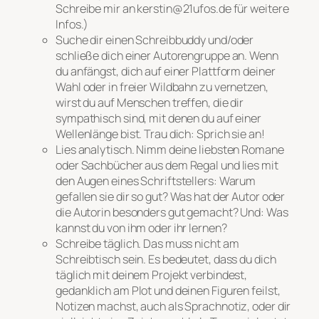
Schreibe mir an kerstin@21ufos.de für weitere
Infos.)
Suche dir einen Schreibbuddy und/oder
schließe dich einer Autorengruppe an. Wenn
du anfängst, dich auf einer Plattform deiner
Wahl oder in freier Wildbahn zu vernetzen,
wirst du auf Menschen treffen, die dir
sympathisch sind, mit denen du auf einer
Wellenlänge bist. Trau dich: Sprich sie an!
Lies analytisch. Nimm deine liebsten Romane
oder Sachbücher aus dem Regal und lies mit
den Augen eines Schriftstellers: Warum
gefallen sie dir so gut? Was hat der Autor oder
die Autorin besonders gut gemacht? Und: Was
kannst du von ihm oder ihr lernen?
Schreibe täglich. Das muss nicht am
Schreibtisch sein. Es bedeutet, dass du dich
täglich mit deinem Projekt verbindest,
gedanklich am Plot und deinen Figuren feilst,
Notizen machst, auch als Sprachnotiz, oder dir