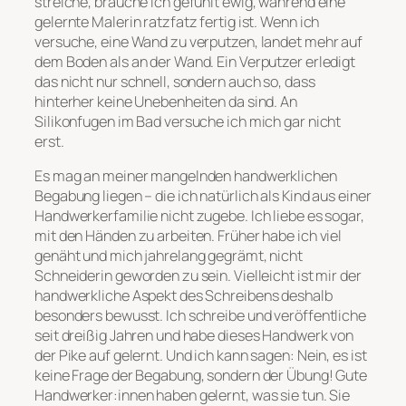
streiche, brauche ich gefühlt ewig, während eine
gelernte Malerin ratzfatz fertig ist. Wenn ich
versuche, eine Wand zu verputzen, landet mehr auf
dem Boden als an der Wand. Ein Verputzer erledigt
das nicht nur schnell, sondern auch so, dass
hinterher keine Unebenheiten da sind. An
Silikonfugen im Bad versuche ich mich gar nicht
erst.
Es mag an meiner mangelnden handwerklichen
Begabung liegen – die ich natürlich als Kind aus einer
Handwerkerfamilie nicht zugebe. Ich liebe es sogar,
mit den Händen zu arbeiten. Früher habe ich viel
genäht und mich jahrelang gegrämt, nicht
Schneiderin geworden zu sein. Vielleicht ist mir der
handwerkliche Aspekt des Schreibens deshalb
besonders bewusst. Ich schreibe und veröffentliche
seit dreißig Jahren und habe dieses Handwerk von
der Pike auf gelernt. Und ich kann sagen: Nein, es ist
keine Frage der Begabung, sondern der Übung! Gute
Handwerker:innen haben gelernt, was sie tun. Sie