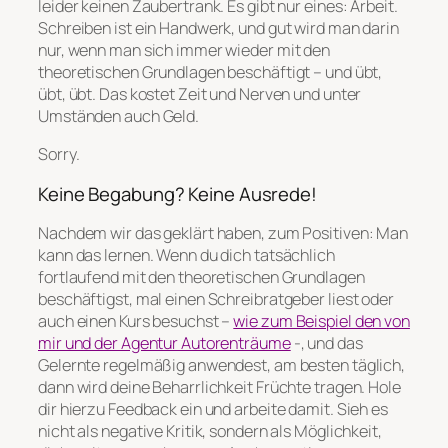
leider keinen Zaubertrank. Es gibt nur eines: Arbeit.
Schreiben ist ein Handwerk, und gut wird man darin
nur, wenn man sich immer wieder mit den
theoretischen Grundlagen beschäftigt – und übt,
übt, übt. Das kostet Zeit und Nerven und unter
Umständen auch Geld.
Sorry.
Keine Begabung? Keine Ausrede!
Nachdem wir das geklärt haben, zum Positiven: Man
kann das lernen. Wenn du dich tatsächlich
fortlaufend mit den theoretischen Grundlagen
beschäftigst, mal einen Schreibratgeber liest oder
auch einen Kurs besuchst –
wie zum Beispiel den von
mir und der Agentur Autorenträume
-, und das
Gelernte regelmäßig anwendest, am besten täglich,
dann wird deine Beharrlichkeit Früchte tragen. Hole
dir hierzu Feedback ein und arbeite damit. Sieh es
nicht als negative Kritik, sondern als Möglichkeit,