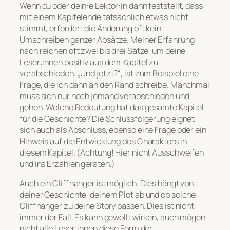
Wenn du oder dein:e Lektor:in dann feststellt, dass
mit einem Kapitelende tatsächlich etwas nicht
stimmt, erfordert die Änderung oft kein
Umschreiben ganzer Absätze. Meiner Erfahrung
nach reichen oft zwei bis drei Sätze, um deine
Leser:innen positiv aus dem Kapitel zu
verabschieden. „Und jetzt?“, ist zum Beispiel eine
Frage, die ich dann an den Rand schreibe. Manchmal
muss sich nur noch jemand verabschieden und
gehen. Welche Bedeutung hat das gesamte Kapitel
für die Geschichte? Die Schlussfolgerung eignet
sich auch als Abschluss, ebenso eine Frage oder ein
Hinweis auf die Entwicklung des Charakters in
diesem Kapitel. (Achtung! Hier nicht Ausschweifen
und ins Erzählen geraten.)
Auch ein Cliffhanger ist möglich. Dies hängt von
deiner Geschichte, deinem Plot ab und ob solche
Cliffhanger zu deine Story passen. Dies ist nicht
immer der Fall. Es kann gewollt wirken, auch mögen
nicht alle Leser:innen diese Form der