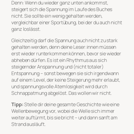
Denn: Wenn du wieder ganz unten ankommst,
steigert sich die Spannung im Laufe des Buches
nicht. Sie sollte ein wenig gehalten werden,
vergleichbar einer Sportübung, bei der du auch nicht
ganz loslässt.
Gleichzeitig darf die Spannung auch nicht zu stark
gehalten werden, denn deine Leser:innen müssen
erst wieder runterkommen können, bevor sie wieder
abheben dürfen. Es ist ein Rhythmus aus sich
steigernder Anspannung und (nicht totaler)
Entspannung – sonst bewegen sie sich irgendwann
auf einem Level, der keine Steigerung mehr erlaubt,
und spannungsvolle Atemlosigkeit wird durch
Schnappatmung abgelöst. Das wollen wir nicht.
Tipp:
Stelle dir deine gesamte Geschichte wie eine
Wellenbewegung vor, wobei die Welle sich immer
weiter auftürmt, bis sie bricht – und dann sanft am
Strand ausläuft.