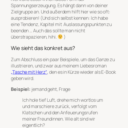
Spannungserzeugung. Es hängt dann von deiner
Zielgruppe an. Und außerdem hilft hier wie so oft:
ausprobieren! (Und sich selbst kennen: Ich habe
eine Tendenz, Kapitel mit Auslassungspunkten zu
beenden … Auch das sollte man nicht
überstrapazieren, hihi.
)
Wie sieht das konkret aus?
Zum Abschluss ein paar Beispiele, um das Ganze zu
illustrieren, und zwar aus meinem Liebesroman
„Tasche mit Herz“
, den es in Kürze wieder als E-Book
geben wird.
Beispiel:
jemand geht, Frage
Ich hole tief Luft, drehe mich wortlos um
und marschiere zurück, verfolgt vom
Klatschen und den Anfeuerungsrufen
meiner Freundinnen. Wie alt sind wir
eigentlich?