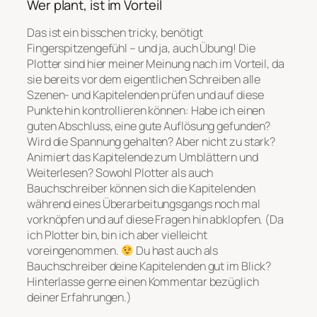
Wer plant, ist im Vorteil
Das ist ein bisschen tricky, benötigt
Fingerspitzengefühl – und ja, auch Übung! Die
Plotter sind hier meiner Meinung nach im Vorteil, da
sie bereits vor dem eigentlichen Schreiben alle
Szenen- und Kapitelenden prüfen und auf diese
Punkte hin kontrollieren können: Habe ich einen
guten Abschluss, eine gute Auflösung gefunden?
Wird die Spannung gehalten? Aber nicht zu stark?
Animiert das Kapitelende zum Umblättern und
Weiterlesen? Sowohl Plotter als auch
Bauchschreiber können sich die Kapitelenden
während eines Überarbeitungsgangs noch mal
vorknöpfen und auf diese Fragen hin abklopfen. (Da
ich Plotter bin, bin ich aber vielleicht
voreingenommen.
Du hast auch als
Bauchschreiber deine Kapitelenden gut im Blick?
Hinterlasse gerne einen Kommentar bezüglich
deiner Erfahrungen.)