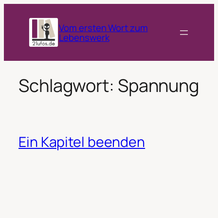
Zum
Inhalt
Vom ersten Wort zum
springen
Lebenswerk
Schlagwort:
Spannung
Ein Kapitel beenden