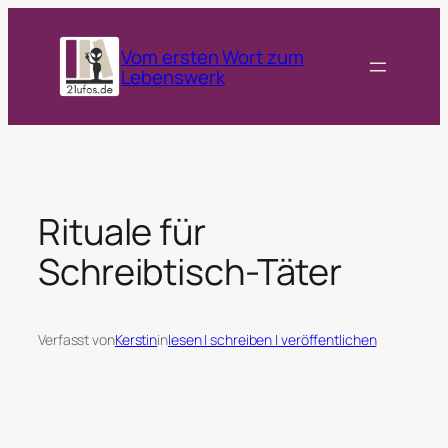
Zum
Inhalt
Vom ersten Wort zum
springen
Lebenswerk
Rituale für
Schreibtisch-Täter
Verfasst von
Kerstin
in
lesen | schreiben | veröffentlichen