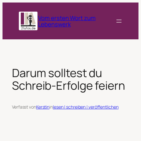
Zum
Inhalt
Vom ersten Wort zum
springen
Lebenswerk
Darum solltest du
Schreib-Erfolge feiern
Verfasst von
Kerstin
in
lesen | schreiben | veröffentlichen