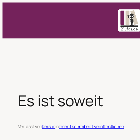
Zum
Inhalt
springen
Es ist soweit
Verfasst von
Kerstin
in
lesen | schreiben | veröffentlichen