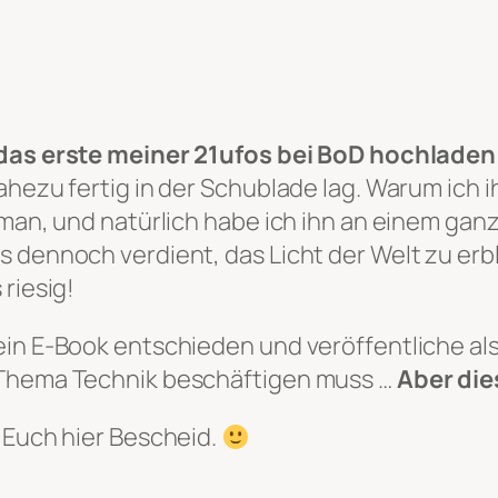
das erste meiner 21ufos bei BoD hochladen
ahezu fertig in der Schublade lag. Warum ich i
roman, und natürlich habe ich ihn an einem g
 dennoch verdient, das Licht der Welt zu erb
riesig!
ein E-Book entschieden und veröffentliche al
 Thema Technik beschäftigen muss …
Aber die
 Euch hier Bescheid.