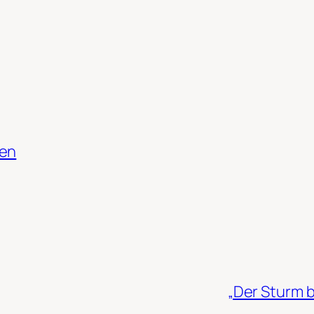
hen
„Der Sturm b