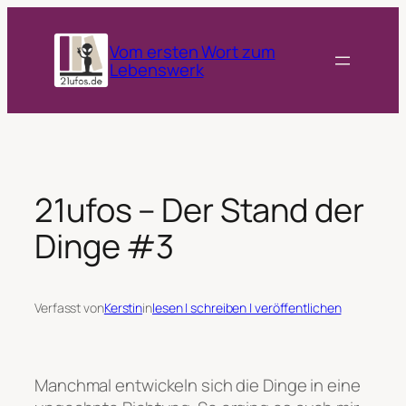
Zum
Inhalt
Vom ersten Wort zum
springen
Lebenswerk
21ufos – Der Stand der
Dinge #3
Verfasst von
Kerstin
in
lesen | schreiben | veröffentlichen
Manchmal entwickeln sich die Dinge in eine