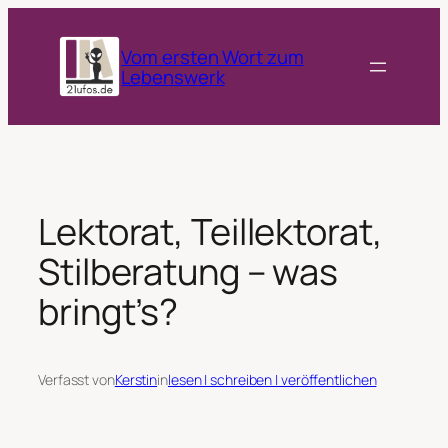
Zum
Inhalt
Vom ersten Wort zum
springen
Lebenswerk
Lektorat, Teillektorat,
Stilberatung – was
bringt’s?
Verfasst von
Kerstin
in
lesen | schreiben | veröffentlichen