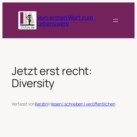
Zum
Inhalt
Vom ersten Wort zum
springen
Lebenswerk
Jetzt erst recht:
Diversity
Verfasst von
Kerstin
in
lesen | schreiben | veröffentlichen