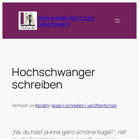
Zum
Inhalt
Vom ersten Wort zum
springen
Lebenswerk
Hochschwanger
schreiben
Verfasst von
Kerstin
in
lesen | schreiben | veröffentlichen
„Na, du hast ja eine ganz schöne Kugel!“, rief