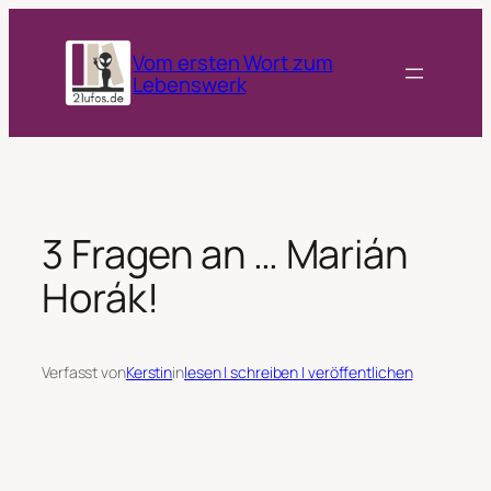
Zum
Inhalt
Vom ersten Wort zum
springen
Lebenswerk
3 Fragen an … Marián
Horák!
Verfasst von
Kerstin
in
lesen | schreiben | veröffentlichen