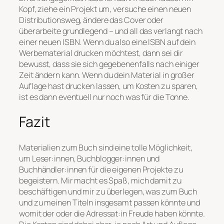
Kopf, ziehe ein Projekt um, versuche einen neuen
Distributionsweg, ändere das Cover oder
überarbeite grundlegend – und all das verlangt nach
einer neuen ISBN. Wenn du also eine ISBN auf dein
Werbematerial drucken möchtest, dann sei dir
bewusst, dass sie sich gegebenenfalls nach einiger
Zeit ändern kann. Wenn du dein Material in großer
Auflage hast drucken lassen, um Kosten zu sparen,
ist es dann eventuell nur noch was für die Tonne.
Fazit
Materialien zum Buch sind eine tolle Möglichkeit,
um Leser:innen, Buchblogger:innen und
Buchhändler:innen für die eigenen Projekte zu
begeistern. Mir macht es Spaß, mich damit zu
beschäftigen und mir zu überlegen, was zum Buch
und zu meinen Titeln insgesamt passen könnte und
womit der oder die Adressat:in Freude haben könnte.