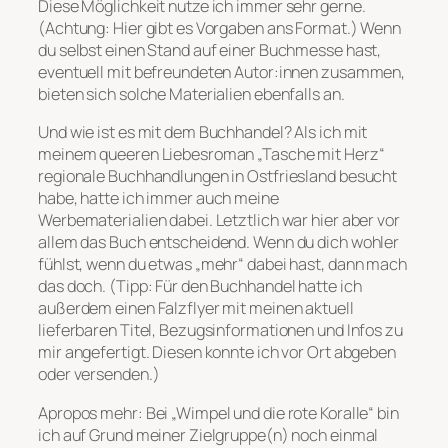
Diese Möglichkeit nutze ich immer sehr gerne.
(Achtung: Hier gibt es Vorgaben ans Format.) Wenn
du selbst einen Stand auf einer Buchmesse hast,
eventuell mit befreundeten Autor:innen zusammen,
bieten sich solche Materialien ebenfalls an.
Und wie ist es mit dem Buchhandel? Als ich mit
meinem queeren Liebesroman „Tasche mit Herz“
regionale Buchhandlungen in Ostfriesland besucht
habe, hatte ich immer auch meine
Werbematerialien dabei. Letztlich war hier aber vor
allem das Buch entscheidend. Wenn du dich wohler
fühlst, wenn du etwas „mehr“ dabei hast, dann mach
das doch. (Tipp: Für den Buchhandel hatte ich
außerdem einen Falzflyer mit meinen aktuell
lieferbaren Titel, Bezugsinformationen und Infos zu
mir angefertigt. Diesen konnte ich vor Ort abgeben
oder versenden.)
Apropos mehr: Bei „Wimpel und die rote Koralle“ bin
ich auf Grund meiner Zielgruppe(n) noch einmal