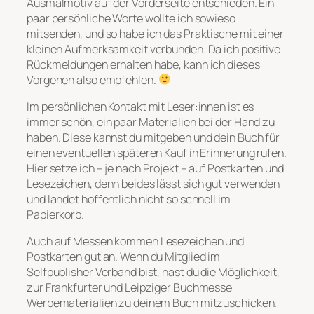
Ausmalmotiv auf der Vorderseite entschieden. Ein
paar persönliche Worte wollte ich sowieso
mitsenden, und so habe ich das Praktische mit einer
kleinen Aufmerksamkeit verbunden. Da ich positive
Rückmeldungen erhalten habe, kann ich dieses
Vorgehen also empfehlen.
Im persönlichen Kontakt mit Leser:innen ist es
immer schön, ein paar Materialien bei der Hand zu
haben. Diese kannst du mitgeben und dein Buch für
einen eventuellen späteren Kauf in Erinnerung rufen.
Hier setze ich – je nach Projekt – auf Postkarten und
Lesezeichen, denn beides lässt sich gut verwenden
und landet hoffentlich nicht so schnell im
Papierkorb.
Auch auf Messen kommen Lesezeichen und
Postkarten gut an. Wenn du Mitglied im
Selfpublisher Verband bist, hast du die Möglichkeit,
zur Frankfurter und Leipziger Buchmesse
Werbematerialien zu deinem Buch mitzuschicken.