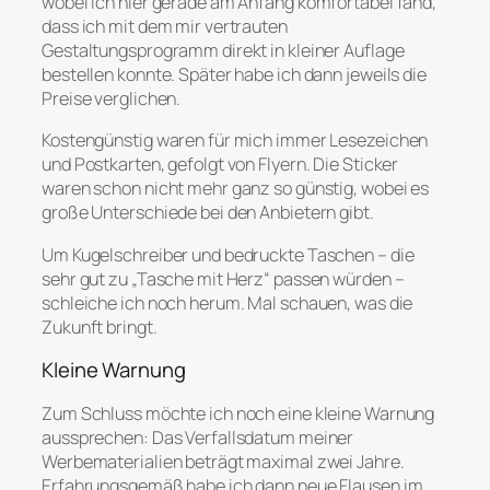
wobei ich hier gerade am Anfang komfortabel fand,
dass ich mit dem mir vertrauten
Gestaltungsprogramm direkt in kleiner Auflage
bestellen konnte. Später habe ich dann jeweils die
Preise verglichen.
Kostengünstig waren für mich immer Lesezeichen
und Postkarten, gefolgt von Flyern. Die Sticker
waren schon nicht mehr ganz so günstig, wobei es
große Unterschiede bei den Anbietern gibt.
Um Kugelschreiber und bedruckte Taschen – die
sehr gut zu „Tasche mit Herz“ passen würden –
schleiche ich noch herum. Mal schauen, was die
Zukunft bringt.
Kleine Warnung
Zum Schluss möchte ich noch eine kleine Warnung
aussprechen: Das Verfallsdatum meiner
Werbematerialien beträgt maximal zwei Jahre.
Erfahrungsgemäß habe ich dann neue Flausen im