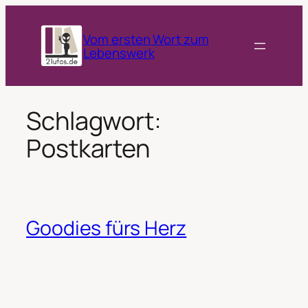
Zum
Inhalt
Vom ersten Wort zum
springen
Lebenswerk
Schlagwort:
Postkarten
Goodies fürs Herz