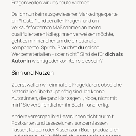
Fragen wollen wir uns heute widmen.
Da ich nun kein ausgewiesener Marketingexperte
bin *hüstel* und bei allen Fragen rund um
verkaufsfördernde Maßnahmen an meine
qualifizierteren Kolleg:innen verweisen möchte,
geht es mir hier eher um die emotionale
Komponente. Sprich: Brauchst
du
solche
Werbematerialien – oder nicht? Sind sie für
dich als
Autor:in
wichtig oder könnten sie es sein?
Sinn und Nutzen
Zuerst wollen wir einmal die Frage klären, ob solche
Materialien überhaupt nötig sind. Ich kenne
Autor:innen, die ganz klar sagen: „Nope, nicht mit
mir!“ Sie veröffentlichen ihr Buch – und fertig.
Andere versorgen ihre Leser:innen nicht nur mit
Postkarten und Lesezeichen, sondern lassen
Tassen, Kerzen oder Kissen zum Buch produzieren