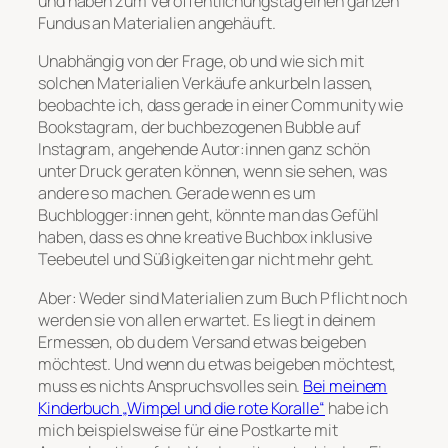
und haben zum Veröffentlichungstag einen ganzen
Fundus an Materialien angehäuft.
Unabhängig von der Frage, ob und wie sich mit
solchen Materialien Verkäufe ankurbeln lassen,
beobachte ich, dass gerade in einer Community wie
Bookstagram, der buchbezogenen Bubble auf
Instagram, angehende Autor:innen ganz schön
unter Druck geraten können, wenn sie sehen, was
andere so machen. Gerade wenn es um
Buchblogger:innen geht, könnte man das Gefühl
haben, dass es ohne kreative Buchbox inklusive
Teebeutel und Süßigkeiten gar nicht mehr geht.
Aber: Weder sind Materialien zum Buch Pflicht noch
werden sie von allen erwartet. Es liegt in deinem
Ermessen, ob du dem Versand etwas beigeben
möchtest. Und wenn du etwas beigeben möchtest,
muss es nichts Anspruchsvolles sein.
Bei meinem
Kinderbuch „Wimpel und die rote Koralle“
habe ich
mich beispielsweise für eine Postkarte mit