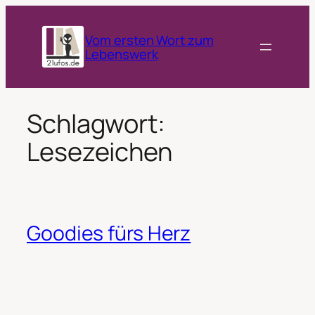
Zum
Inhalt
Vom ersten Wort zum
springen
Lebenswerk
Schlagwort:
Lesezeichen
Goodies fürs Herz