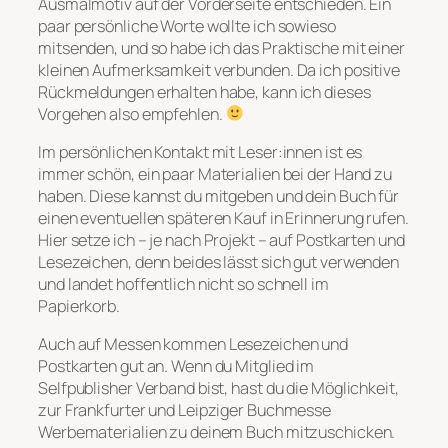
Ausmalmotiv auf der Vorderseite entschieden. Ein
paar persönliche Worte wollte ich sowieso
mitsenden, und so habe ich das Praktische mit einer
kleinen Aufmerksamkeit verbunden. Da ich positive
Rückmeldungen erhalten habe, kann ich dieses
Vorgehen also empfehlen.
Im persönlichen Kontakt mit Leser:innen ist es
immer schön, ein paar Materialien bei der Hand zu
haben. Diese kannst du mitgeben und dein Buch für
einen eventuellen späteren Kauf in Erinnerung rufen.
Hier setze ich – je nach Projekt – auf Postkarten und
Lesezeichen, denn beides lässt sich gut verwenden
und landet hoffentlich nicht so schnell im
Papierkorb.
Auch auf Messen kommen Lesezeichen und
Postkarten gut an. Wenn du Mitglied im
Selfpublisher Verband bist, hast du die Möglichkeit,
zur Frankfurter und Leipziger Buchmesse
Werbematerialien zu deinem Buch mitzuschicken.