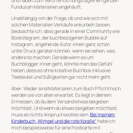
und haben zum Veröffentlichungstag einen ganzen
Fundus an Materialien angehäuft.
Unabhängig von der Frage, ob und wie sich mit
solchen Materialien Verkäufe ankurbeln lassen,
beobachte ich, dass gerade in einer Community wie
Bookstagram, der buchbezogenen Bubble auf
Instagram, angehende Autor:innen ganz schön
unter Druck geraten können, wenn sie sehen, was
andere so machen. Gerade wenn es um
Buchblogger:innen geht, könnte man das Gefühl
haben, dass es ohne kreative Buchbox inklusive
Teebeutel und Süßigkeiten gar nicht mehr geht.
Aber: Weder sind Materialien zum Buch Pflicht noch
werden sie von allen erwartet. Es liegt in deinem
Ermessen, ob du dem Versand etwas beigeben
möchtest. Und wenn du etwas beigeben möchtest,
muss es nichts Anspruchsvolles sein.
Bei meinem
Kinderbuch „Wimpel und die rote Koralle“
habe ich
mich beispielsweise für eine Postkarte mit