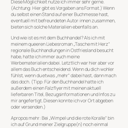
Diese Möglichkeit nutze ich immer sehr gerne.
(Achtung: Hier gibt es Vorgaben ans Format.) Wenn
du selbst einen Stand auf einer Buchmesse hast,
eventuell mit befreundeten Autor:innen zusammen,
bieten sich solche Materialien ebenfalls an.
Und wie ist es mit dem Buchhandel? Als ich mit
meinem queeren Liebesroman „Tasche mit Herz“
regionale Buchhandlungen in Ostfriesland besucht
habe, hatte ich immer auch meine
Werbematerialien dabei. Letztlich war hier aber vor
allem das Buch entscheidend. Wenn du dich wohler
fühlst, wenn du etwas „mehr“ dabei hast, dann mach
das doch. (Tipp: Für den Buchhandel hatte ich
außerdem einen Falzflyer mit meinen aktuell
lieferbaren Titel, Bezugsinformationen und Infos zu
mir angefertigt. Diesen konnte ich vor Ort abgeben
oder versenden.)
Apropos mehr: Bei „Wimpel und die rote Koralle“ bin
ich auf Grund meiner Zielgruppe(n) noch einmal