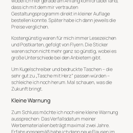
wobei ich hier gerade am Anfang komfortabel fand,
dass ich mit dem mir vertrauten
Gestaltungsprogramm direkt in kleiner Auflage
bestellen konnte. Später habe ich dann jeweils die
Preise verglichen.
Kostengünstig waren für mich immer Lesezeichen
und Postkarten, gefolgt von Flyern. Die Sticker
waren schon nicht mehr ganz so günstig, wobei es
große Unterschiede bei den Anbietern gibt.
Um Kugelschreiber und bedruckte Taschen – die
sehr gut zu „Tasche mit Herz“ passen würden –
schleiche ich noch herum. Mal schauen, was die
Zukunft bringt.
Kleine Warnung
Zum Schluss möchte ich noch eine kleine Warnung
aussprechen: Das Verfallsdatum meiner
Werbematerialien beträgt maximal zwei Jahre.
Erfahrungsgemäß habe ich dann neue Flausen im