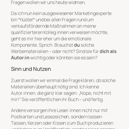
Fragen wollen wir uns heute widmen.
Da ich nun kein ausgewiesener Marketingexperte
bin *hüstel* und bei allen Fragen rund um
verkaufsfördernde Maßnahmen an meine
qualifizierteren Kolleg:innen verweisen möchte,
geht es mir hier eher um die emotionale
Komponente. Sprich: Brauchst
du
solche
Werbematerialien – oder nicht? Sind sie für
dich als
Autor:in
wichtig oder könnten sie es sein?
Sinn und Nutzen
Zuerst wollen wir einmal die Frage klären, ob solche
Materialien überhaupt nötig sind. Ich kenne
Autor:innen, die ganz klar sagen: „Nope, nicht mit
mir!“ Sie veröffentlichen ihr Buch – und fertig.
Andere versorgen ihre Leser:innen nicht nur mit
Postkarten und Lesezeichen, sondern lassen
Tassen, Kerzen oder Kissen zum Buch produzieren