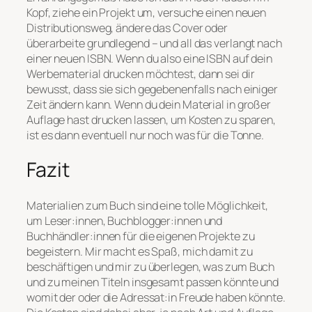
Kopf, ziehe ein Projekt um, versuche einen neuen
Distributionsweg, ändere das Cover oder
überarbeite grundlegend – und all das verlangt nach
einer neuen ISBN. Wenn du also eine ISBN auf dein
Werbematerial drucken möchtest, dann sei dir
bewusst, dass sie sich gegebenenfalls nach einiger
Zeit ändern kann. Wenn du dein Material in großer
Auflage hast drucken lassen, um Kosten zu sparen,
ist es dann eventuell nur noch was für die Tonne.
Fazit
Materialien zum Buch sind eine tolle Möglichkeit,
um Leser:innen, Buchblogger:innen und
Buchhändler:innen für die eigenen Projekte zu
begeistern. Mir macht es Spaß, mich damit zu
beschäftigen und mir zu überlegen, was zum Buch
und zu meinen Titeln insgesamt passen könnte und
womit der oder die Adressat:in Freude haben könnte.